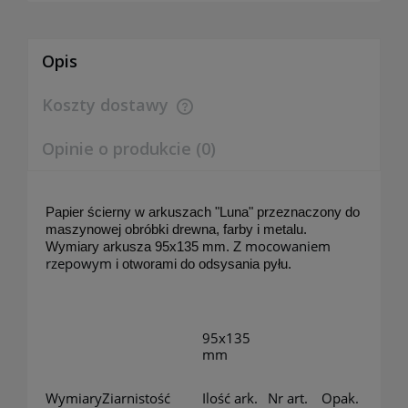
Opis
Koszty dostawy
Cena nie zawiera ewentualnych kosztów płatności
Opinie o produkcie (0)
Papier ścierny w arkuszach "Luna" przeznaczony do
maszynowej obróbki drewna, farby i metalu.
mocowaniem
Wymiary arkusza 95x135 mm. Z
rzepowym
i otworami do odsysania pyłu.
95x135
mm
Wymiary
Ziarnistość
Ilość ark.
Nr art.
Opak.