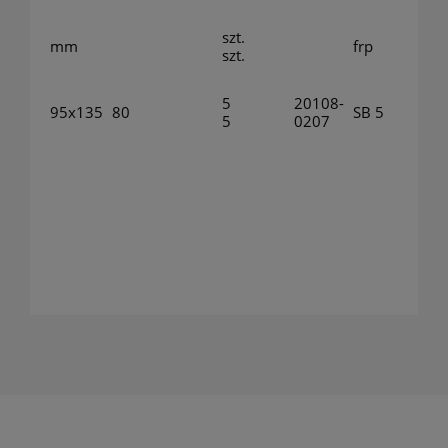
szt.
mm
frp
szt.
5
20108-
95x135
80
SB 5
5
0207