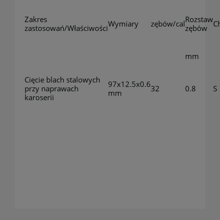
Zakres
Rozstaw
Wymiary
zębów/cal
C
zastosowań/Właściwości
zębów
mm
Cięcie blach stalowych
97x12.5x0.6
przy naprawach
32
0.8
S
mm
karoserii