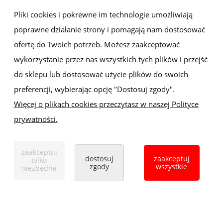
Newsletter
Pliki cookies i pokrewne im technologie umożliwiają
poprawne działanie strony i pomagają nam dostosować
Zapisz się do newslettera, aby być na bieżąco z nowościami i
promocjami
ofertę do Twoich potrzeb. Możesz zaakceptować
wykorzystanie przez nas wszystkich tych plików i przejść
do sklepu lub dostosować użycie plików do swoich
preferencji, wybierając opcję "Dostosuj zgody".
Więcej o plikach cookies przeczytasz w naszej Polityce
prywatności.
Sklep z elektronarzędziami
ELEKTRO-MET
Handlowa 1, 35-103 Rzeszów
zaakceptuj
Tel:
,
+48 17 853 90 49
+48 668 191 214
dostosuj
zaakceptuj
tylko
zgody
wszystkie
niezbędne
pokaż pełną wersję strony
Sklep internetowy Shoper.pl