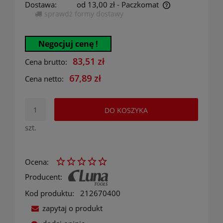
Dostawa:
od 13,00 zł
- Paczkomat
sprawdź formy dostawy
Cena nie zawiera ewentualnych kosztów płatności
Negocjuj cenę !
83,51 zł
Cena brutto:
67,89 zł
Cena netto:
DO KOSZYKA
szt.
Ocena:
Producent:
Kod produktu:
212670400
zapytaj o produkt