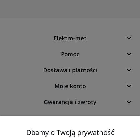
Elektro-met
Pomoc
Dostawa i płatności
Moje konto
Gwarancja i zwroty
O firmie
Dbamy o Twoją prywatność