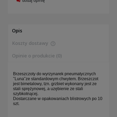
dodaj opinię
Opis
Koszty dostawy
Cena nie zawiera ewentualnych kosztów płatności
Opinie o produkcie (0)
Brzeszczoty do wyrzynarek pneumatycznych
"Luna"ze standardowym chwytem. Brzeszczot
jest bimetalowy, tzn. grzbiet wykonany jest ze
stali sprężynowej, a uzębienie ze stali
szybkotnącej.
Dostarczane w opakowaniach blistrowych po 10
szt.