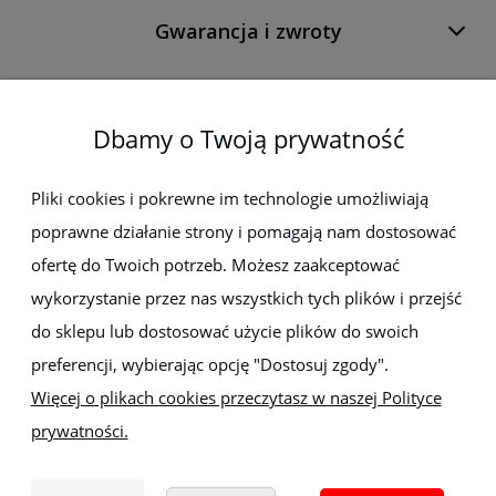
Gwarancja i zwroty
O firmie
Dbamy o Twoją prywatność
Newsletter
Pliki cookies i pokrewne im technologie umożliwiają
poprawne działanie strony i pomagają nam dostosować
Zapisz się do newslettera, aby być na bieżąco z nowościami i
promocjami
ofertę do Twoich potrzeb. Możesz zaakceptować
wykorzystanie przez nas wszystkich tych plików i przejść
do sklepu lub dostosować użycie plików do swoich
preferencji, wybierając opcję "Dostosuj zgody".
Więcej o plikach cookies przeczytasz w naszej Polityce
prywatności.
Sklep z elektronarzędziami
ELEKTRO-MET
Handlowa 1, 35-103 Rzeszów