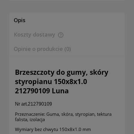
Opis
Koszty dostawy
Cena nie zawiera ewentualnych kosztów płatności
Opinie o produkcie (0)
Brzeszczoty do gumy, skóry
styropianu 150x8x1.0
212790109 Luna
Nr art.212790109
Przeznaczenie: Guma, skóra, styropian, tektura
falista, izolacja
Wymiary bez chwytu 150x8x1.0 mm