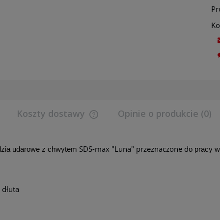
Pr
Ko
Koszty dostawy
Opinie o produkcie (0)
Cena nie zawiera ewentualnych koszt
SDS-max "Luna" przeznaczone d
płatności
zia udarowe z chwytem
o pracy
w 
 dłuta