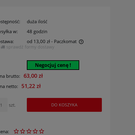
stępność:
duża ilość
syłka w:
48 godzin
stawa:
od 13,00 zł
- Paczkomat
sprawdź formy dostawy
Cena nie zawiera ewentualnych kosztów
płatności
Negocjuj cenę !
63,00 zł
na brutto:
51,22 zł
na netto:
szt.
DO KOSZYKA
ena: