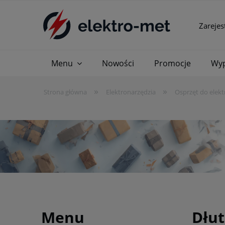
Zarejes
Menu
Nowości
Promocje
Wyp
»
»
Strona główna
Elektronarzędzia
Osprzęt do elekt
Menu
Dłut