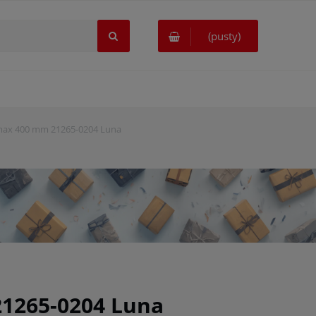
(pusty)
-max 400 mm 21265-0204 Luna
21265-0204 Luna