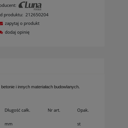
oducent:
d produktu:
212650204
zapytaj o produkt
dodaj opinię
ów
betonie i innych materiałach budowlanych.
Długość całk.
Nr art.
Opak.
mm
st