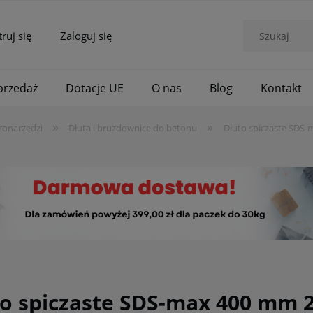
truj się
Zaloguj się
rzedaż
Dotacje UE
O nas
Blog
Kontakt
»
»
ronarzędzi
Dłuta i bruzdownice do betonu
Dłuto spiczaste SDS
o spiczaste SDS-max 400 mm 