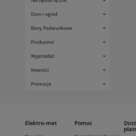
Narzędzia ręczne
Dom i ogród
Bony Podarunkowe
Producenci
Wyprzedaż
Nowości
Promocje
Elektro-met
Pomoc
Dost
płat