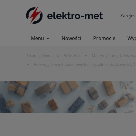
Zarejes
Menu
Nowości
Promocje
Wyp
»
»
Strona główna
Warsztat
Maszyny i urządzenia w
»
Frez węglikowy trzpieniowy kulisty, pilnik obrotowy K