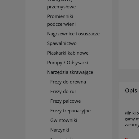
przemysłowe
Promienniki
podczerwieni
Nagrzewnice i osuszacze
Spawalnictwo
Piaskarki kabinowe
Pompy / Odsysarki
Narzędzia skrawające
Frezy do drewna
Opis
Frezy do rur
Frezy palcowe
Frezy trepanacyjne
Pilniki
gamy ma
Gwintowniki
załamy
Narzynki