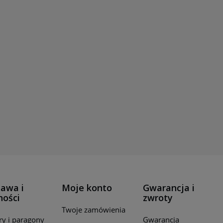
awa i
Moje konto
Gwarancja i
ności
zwroty
Twoje zamówienia
ry i paragony
Gwarancja