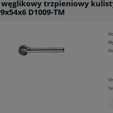
 węglikowy trzpieniowy kulis
09x54x6 D1009-TM
Do
Wy
Do
Ce
Ce