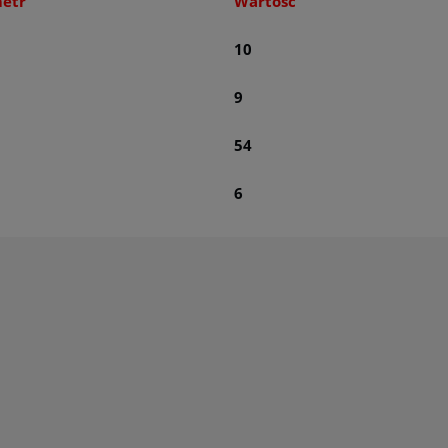
etr
Wartość
10
9
54
6