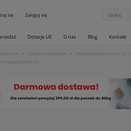
truj się
Zaloguj się
rzedaż
Dotacje UE
O nas
Blog
Kontakt
»
»
»
arsztatowe
Narzędzia skrawające
Pilniki obrotowe / tarniki
UD 10x09x54x6 D1009-TM