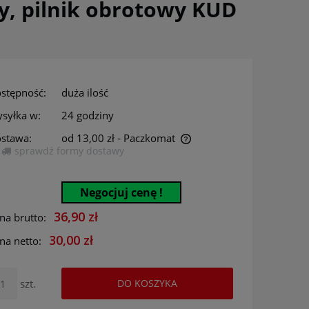
ty, pilnik obrotowy KUD
stępność:
duża ilość
syłka w:
24 godziny
stawa:
od 13,00 zł
- Paczkomat
sprawdź formy dostawy
Cena nie zawiera ewentualnych kosztów
płatności
Negocjuj cenę !
36,90 zł
na brutto:
30,00 zł
na netto:
szt.
DO KOSZYKA