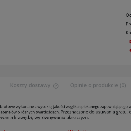
Oc
Pr
Ko
Koszty dostawy
Opinie o produkcie (0)
Cena nie zawiera ewentualnych koszt
płatności
 obrotowe wykonane z wysokiej jakości węglika spiekanego zapewniającego w
Przeznaczone do usuwania gratu, 
teriałów o różnych twardościach.
wania krawędzi, wyrównywania płaszczyzn.