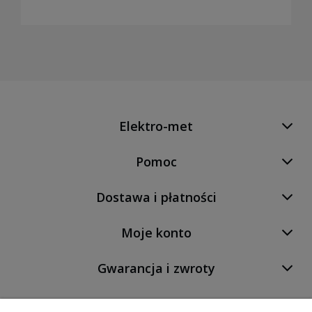
Elektro-met
Pomoc
Dostawa i płatności
Moje konto
Gwarancja i zwroty
O firmie