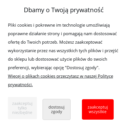
Dbamy o Twoją prywatność
Newsletter
Pliki cookies i pokrewne im technologie umożliwiają
poprawne działanie strony i pomagają nam dostosować
Zapisz się do newslettera, aby być na bieżąco z nowościami i
promocjami
ofertę do Twoich potrzeb. Możesz zaakceptować
wykorzystanie przez nas wszystkich tych plików i przejść
do sklepu lub dostosować użycie plików do swoich
preferencji, wybierając opcję "Dostosuj zgody".
Więcej o plikach cookies przeczytasz w naszej Polityce
prywatności.
Sklep z elektronarzędziami
ELEKTRO-MET
Handlowa 1, 35-103 Rzeszów
zaakceptuj
Tel:
,
+48 17 853 90 49
+48 668 191 214
dostosuj
zaakceptuj
tylko
zgody
wszystkie
niezbędne