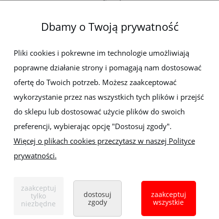
O firmie
Dbamy o Twoją prywatność
Newsletter
Pliki cookies i pokrewne im technologie umożliwiają
poprawne działanie strony i pomagają nam dostosować
Zapisz się do newslettera, aby być na bieżąco z nowościami i
promocjami
ofertę do Twoich potrzeb. Możesz zaakceptować
wykorzystanie przez nas wszystkich tych plików i przejść
do sklepu lub dostosować użycie plików do swoich
preferencji, wybierając opcję "Dostosuj zgody".
Więcej o plikach cookies przeczytasz w naszej Polityce
prywatności.
Sklep z elektronarzędziami
ELEKTRO-MET
Handlowa 1, 35-103 Rzeszów
zaakceptuj
Tel:
,
+48 17 853 90 49
+48 668 191 214
dostosuj
zaakceptuj
tylko
zgody
wszystkie
niezbędne