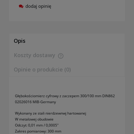
dodaj opinię
Opis
Koszty dostawy
Cena nie zawiera ewentualnych kosztów płatności
Opinie o produkcie (0)
Głębokościomierz cyfrowy z zaczepem 300/100 mm DIN862
02026016 MIB-Germany
Wykonany ze stali nierdzewnwj hartowanej
W metalowej obudowie
Odczyt: 0,01 mm / 0,0005"
Zakres pomiarowy: 300 mm