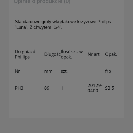
Opinie o produkcie (0)
Standardowe groty wkrętakowe krzyżowe Phillips
"Luna". Z chwytem
1/4".
Do gniazd
Ilość szt. w
Długość
Nr art.
Opak.
Phillips
opak.
Nr
mm
szt.
frp
20129-
PH3
89
1
SB 5
0400