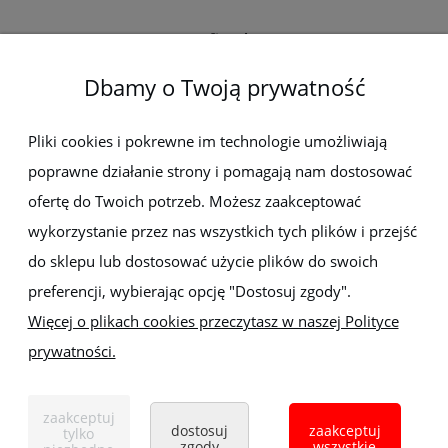
O firmie
Dbamy o Twoją prywatność
Newsletter
Pliki cookies i pokrewne im technologie umożliwiają
poprawne działanie strony i pomagają nam dostosować
Zapisz się do newslettera, aby być na bieżąco z nowościami i
promocjami
ofertę do Twoich potrzeb. Możesz zaakceptować
wykorzystanie przez nas wszystkich tych plików i przejść
do sklepu lub dostosować użycie plików do swoich
preferencji, wybierając opcję "Dostosuj zgody".
Więcej o plikach cookies przeczytasz w naszej Polityce
prywatności.
Sklep z elektronarzędziami
ELEKTRO-MET
Handlowa 1, 35-103 Rzeszów
zaakceptuj
Tel:
,
+48 17 853 90 49
+48 668 191 214
dostosuj
zaakceptuj
tylko
zgody
wszystkie