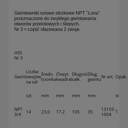
Gwintowniki rurowe stożkowe NPT "Luna"
przeznaczone do zwykłego gwintowania
otworów przelotowych i ślepych.
Nr 3 = część sfazowana 2 zwoje.
HSS
Nr 3
Liczba
Średn.
Chwyt
Długość
Dług.
Gwint
zwojów
Nr art.
Opak.
trzonka
kwadrat
całk.
gwintu
na cal
szt.
mm
mm
mm
mm
st
NPT
13155-
14
23.0
17.2
105
35
1
3/4
1004