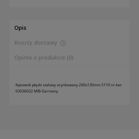
Opis
Koszty dostawy
Cena nie zawiera ewentualnych kosztów płatności
Opinie o produkcie (0)
Kątownik płąski stalowy ocynkowany 200x130mm S110 nr kat:
03036032 MIB-Germany