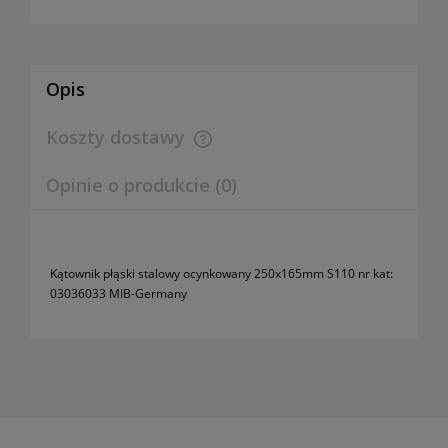
Opis
Koszty dostawy
Cena nie zawiera ewentualnych kosztów płatności
Opinie o produkcie (0)
Kątownik płąski stalowy ocynkowany 250x165mm S110 nr kat:
03036033 MIB-Germany