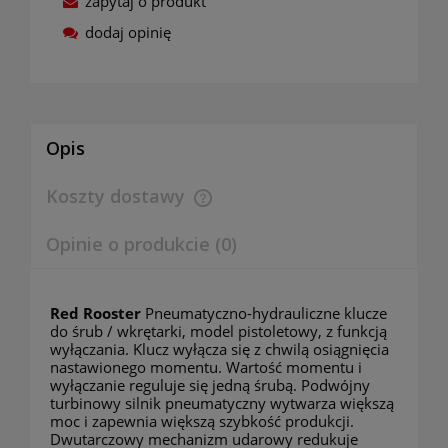
zapytaj o produkt
dodaj opinię
Opis
Koszty dostawy
Cena nie zawiera ewentualnych kosztów płatności
Opinie o produkcie (0)
Red Rooster
Pneumatyczno-hydrauliczne klucze
do śrub / wkrętarki, model pistoletowy, z funkcją
wyłączania. Klucz wyłącza się z chwilą osiągnięcia
nastawionego momentu. Wartość momentu i
wyłączanie reguluje się jedną śrubą. Podwójny
turbinowy silnik pneumatyczny wytwarza większą
moc i zapewnia większą szybkość produkcji.
Dwutarczowy mechanizm udarowy redukuje