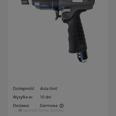
Dostępność:
duża ilość
Wysyłka w:
10 dni
Dostawa:
Darmowa
sprawdź formy dostawy
Cena nie zawiera ewentualnych kosztów płatności