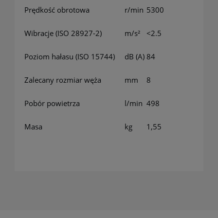
Prędkość obrotowa
r/min
5300
Wibracje (ISO 28927-2)
m/s²
<2.5
Poziom hałasu (ISO 15744)
dB (A)
84
Zalecany rozmiar węża
mm
8
Pobór powietrza
l/min
498
Masa
kg
1,55