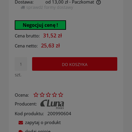
Dostawa:
od 13,00 zł
- Paczkomat
sprawdź formy dostawy
Cena nie zawiera ewentualnych kosztów płatności
Negocjuj cenę !
31,52 zł
Cena brutto:
25,63 zł
Cena netto:
DO KOSZYKA
szt.
Ocena:
Producent:
Kod produktu:
200990604
zapytaj o produkt
dodaj opinię