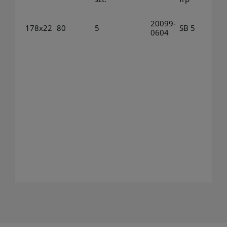
20099-
178x22
80
5
SB 5
0604