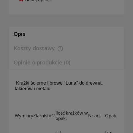
Opis
Koszty dostawy
Cena nie zawiera ewentualnych kosztów płatności
Opinie o produkcie (0)
Krążki ścierne fibrowe "Luna" do drewna,
lakierów i metalu.
Ilość krążków w
Wymiary
Ziarnistość
Nr art.
Opak.
opak.
szt.
frp