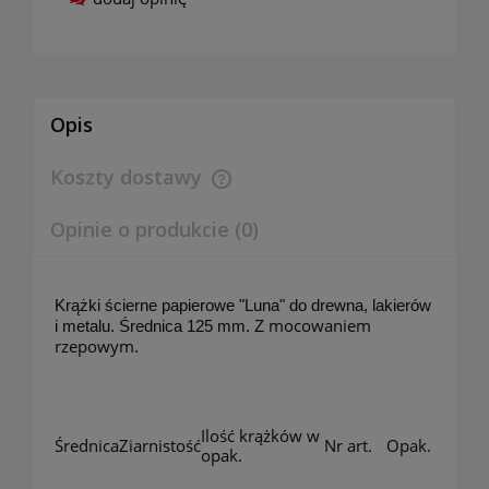
Opis
Koszty dostawy
Cena nie zawiera ewentualnych kosztów płatności
Opinie o produkcie (0)
Krążki ścierne papierowe "Luna" do drewna, lakierów
mocowaniem
i metalu. Średnica 125 mm. Z
rzepowym
.
Ilość krążków w
Średnica
Ziarnistość
Nr art.
Opak.
opak.