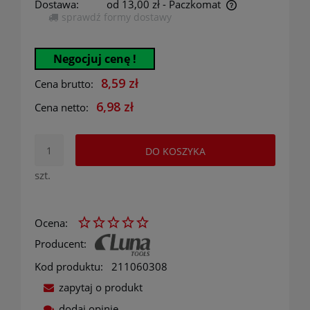
Dostawa:
od 13,00 zł
- Paczkomat
sprawdź formy dostawy
Cena nie zawiera ewentualnych kosztów płatności
Negocjuj cenę !
8,59 zł
Cena brutto:
6,98 zł
Cena netto:
DO KOSZYKA
szt.
Ocena:
Producent:
Kod produktu:
211060308
zapytaj o produkt
dodaj opinię