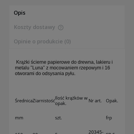
Opis
Koszty dostawy
Cena nie zawiera ewentualnych kosztów płatności
Opinie o produkcie (0)
Krążki ścierne papierowe do drewna, lakieru i
metalu "Luna" z mocowaniem rzepowym i 16
otworami do odsysania pyłu.
Ilość krążków w
Średnica
Ziarnistość
Nr art.
Opak.
opak.
mm
szt.
frp
20345-