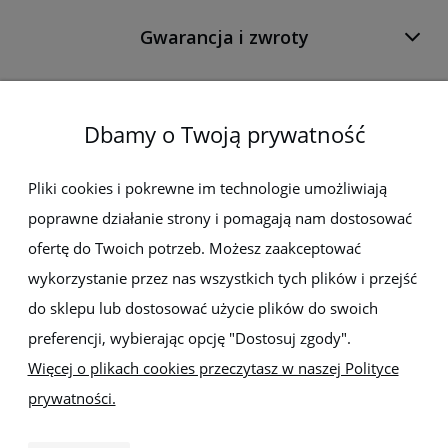
Gwarancja i zwroty
O firmie
Dbamy o Twoją prywatność
Newsletter
Pliki cookies i pokrewne im technologie umożliwiają
poprawne działanie strony i pomagają nam dostosować
Zapisz się do newslettera, aby być na bieżąco z nowościami i
promocjami
ofertę do Twoich potrzeb. Możesz zaakceptować
wykorzystanie przez nas wszystkich tych plików i przejść
do sklepu lub dostosować użycie plików do swoich
preferencji, wybierając opcję "Dostosuj zgody".
Więcej o plikach cookies przeczytasz w naszej Polityce
prywatności.
Sklep z elektronarzędziami
ELEKTRO-MET
Handlowa 1, 35-103 Rzeszów