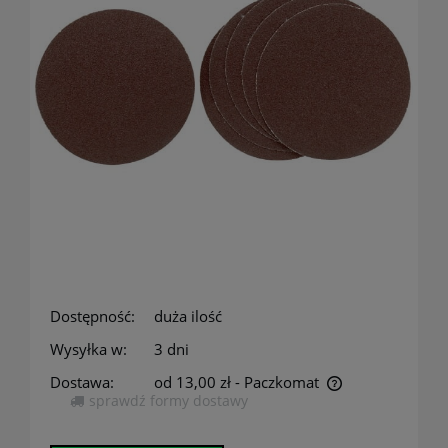
Dostępność:
duża ilość
Wysyłka w:
3 dni
Dostawa:
od 13,00 zł
- Paczkomat
sprawdź formy dostawy
Cena nie zawiera ewentualnych kosztów płatności