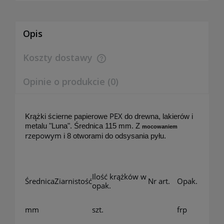
Opis
Koszty dostawy
Cena nie zawiera ewentualnych kosztów płatności
Opinie o produkcie (0)
PEX
Krążki ścierne papierowe
do drewna, lakierów i
metalu "Luna". Średnica 115 mm. Z
mocowaniem
rzepowym
i 8 otworami do odsysania pyłu.
Ilość krążków w
Średnica
Ziarnistość
Nr art.
Opak.
opak.
mm
szt.
frp