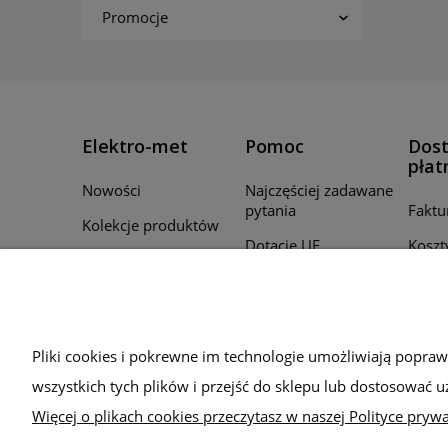
Promocje
Elektro-met
Pomoc
Dost
płat
Nowości
Najczęściej zadawane
pytania
Faktu
Kolekcje produktów
Dotacje UE
Koszt
Promocje
Regulamin
Czas r
Producenci
zamó
Polityka prywatności
Для України
Sposo
Bezpieczeństwo
Pliki cookies i pokrewne im technologie umożliwiają popra
wszystkich tych plików i przejść do sklepu lub dostosować u
Więcej o plikach cookies przeczytasz w naszej Polityce prywa