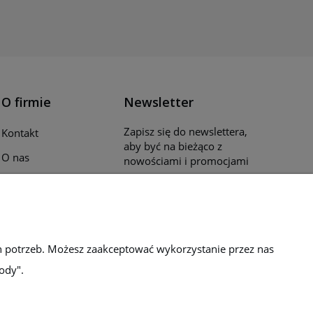
O firmie
Newsletter
Zapisz się do newslettera,
Kontakt
aby być na bieżąco z
O nas
nowościami i promocjami
Opinie klientów
Katalogi i ulotki
Blog
h potrzeb. Możesz zaakceptować wykorzystanie przez nas
ody".