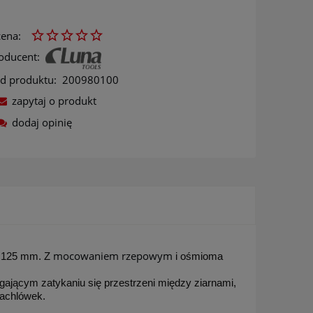
ena:
oducent:
d produktu:
200980100
zapytaj o produkt
dodaj opinię
ów
mocowaniem rzepowym
cy 125 mm. Z
i ośmioma
jącym zatykaniu się przestrzeni między ziarnami,
pachlówek.