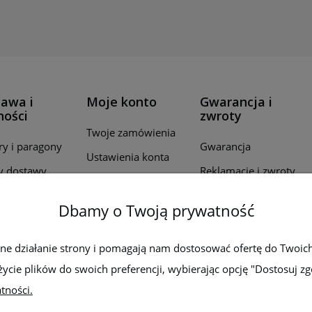
awa i
Moje konto
Gwarancja i
ności
zwroty
Twoje zamówienia
ry i paragony
Gwarancja
Ustawienia konta
y dostawy
Reklamacje i zwroty
Przechowalnia
ealizacji
Dbamy o Twoją prywatność
wień
by płatności
wne działanie strony i pomagają nam dostosować ofertę do Twoic
życie plików do swoich preferencji, wybierając opcję "Dostosuj zg
tności.