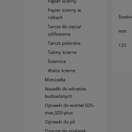
Papier ścierny
Papier ścierny w
Średni
rolkach
Tarcze do cięcia/
mm
szlifowania
Tarcze polerskie
125
Taśmy ścierne
Ściernice
Walce ścierne
Mieszadła
Nasadki do wkrętów
budowlanych
Oprawki do wierteł SDS-
max,SDS-plus
Oprawki do pił
Osprzęt do opalarek