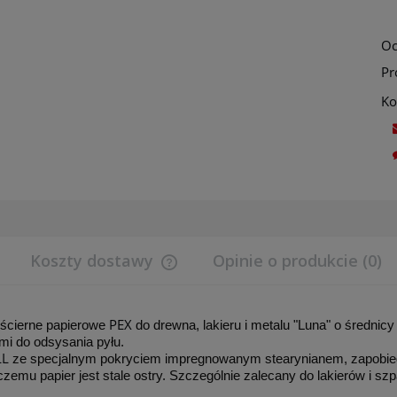
Oc
Pr
Ko
Koszty dostawy
Opinie o produkcie (0)
Cena nie zawiera ewentualnych koszt
PEX
płatności
 ścierne papierowe
do drewna, lakieru i metalu "Luna" o średni
mi do odsysania pyłu.
LL
ze specjalnym pokryciem impregnowanym stearynianem, zapobiega
 czemu papier jest stale ostry. Szczególnie zalecany do lakierów i sz