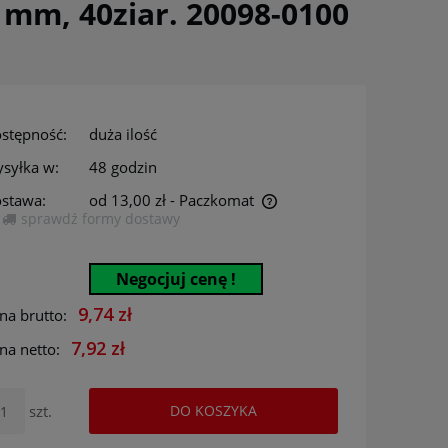
 mm, 40ziar. 20098-0100
stępność:
duża ilość
syłka w:
48 godzin
stawa:
od 13,00 zł
- Paczkomat
sprawdź formy dostawy
Cena nie zawiera ewentualnych kosztów
płatności
Negocjuj cenę !
9,74 zł
na brutto:
7,92 zł
na netto:
szt.
DO KOSZYKA