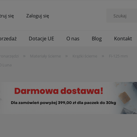
truj się
Zaloguj się
rzedaż
Dotacje UE
O nas
Blog
Kontakt
»
»
»
ronarzędzi
Materiały ścierne
Krążki ścierne
Fi-125 mm
00 Luna