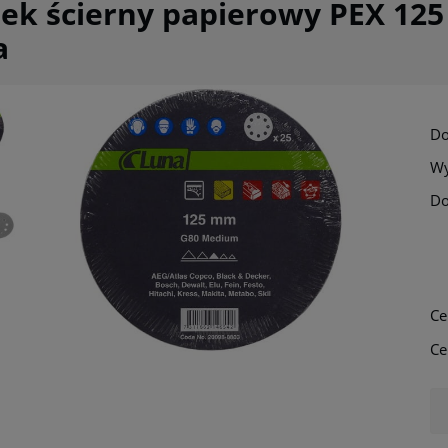
ek ścierny papierowy PEX 125
a
Do
Wy
Do
Ce
Ce