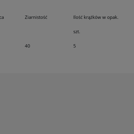
ca
Ziarnistość
Ilość krążków w opak.
szt.
40
5