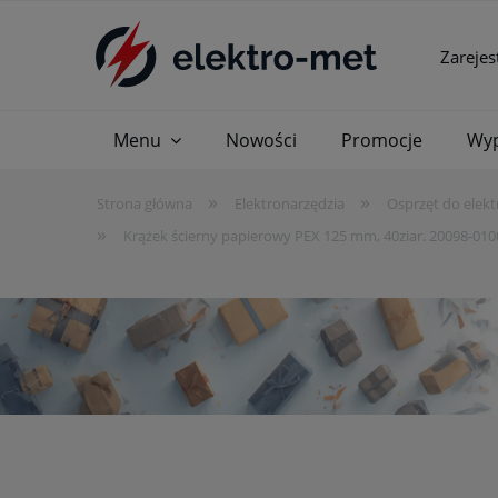
Zarejes
Menu
Nowości
Promocje
Wyp
»
»
Strona główna
Elektronarzędzia
Osprzęt do elekt
»
Krążek ścierny papierowy PEX 125 mm, 40ziar. 20098-01