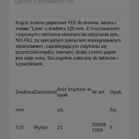
Opinie o produkcie (0)
PEX
Krążki ścierne papierowe
do drewna, lakieru i
mocowaniem
metalu "Luna" o średnicy 125 mm. Z
rzepowym
i ośmioma otworami do odsysania pyłu.
NO-FILL
ze specjalnym pokryciem impregnowanym
stearynianem, zapobiegającym zatykaniu się
przestrzeni między ziarnami, dzięki czemu papier
jest stale ostry. Szczególnie zalecany do lakierów i
szpachlówek.
Ilość krążków w
Średnica
Ziarnistość
Nr art.
Opak.
opak.
mm
szt.
frp
20098-
125
Wybór
25
5
1009