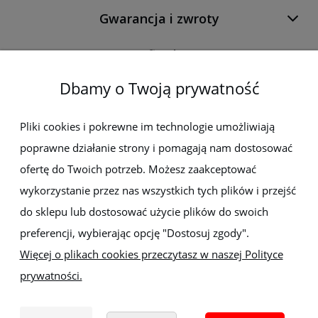
Gwarancja i zwroty
O firmie
Dbamy o Twoją prywatność
Newsletter
Pliki cookies i pokrewne im technologie umożliwiają
poprawne działanie strony i pomagają nam dostosować
Zapisz się do newslettera, aby być na bieżąco z nowościami i
promocjami
ofertę do Twoich potrzeb. Możesz zaakceptować
wykorzystanie przez nas wszystkich tych plików i przejść
do sklepu lub dostosować użycie plików do swoich
preferencji, wybierając opcję "Dostosuj zgody".
Więcej o plikach cookies przeczytasz w naszej Polityce
prywatności.
Sklep z elektronarzędziami
ELEKTRO-MET
Handlowa 1, 35-103 Rzeszów