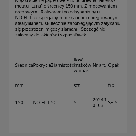
PEX
Krążki ścierne papierowe
do drewna, lakierów i
mocowaniem
metalu "Luna" o średnicy 150 mm. Z
rzepowym
i 6 otworami do odsysania pyłu.
NO-FILL
ze specjalnym pokryciem impregnowanym
stearynianem, skutecznie zapobiegającym zatykaniu
się przestrzeni między ziarnami. Szczególnie
zalecany do lakierów i szpachlówek.
Ilość
Średnica
Pokrycie
Ziarnistość
krążków
Nr art.
Opak.
w opak.
mm
szt.
frp
20343-
150
NO-FILL
50
5
SB 5
0103