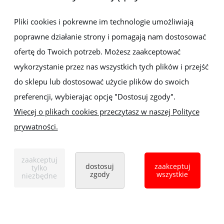
Newsletter
Pliki cookies i pokrewne im technologie umożliwiają
poprawne działanie strony i pomagają nam dostosować
Zapisz się do newslettera, aby być na bieżąco z nowościami i
promocjami
ofertę do Twoich potrzeb. Możesz zaakceptować
wykorzystanie przez nas wszystkich tych plików i przejść
do sklepu lub dostosować użycie plików do swoich
preferencji, wybierając opcję "Dostosuj zgody".
Więcej o plikach cookies przeczytasz w naszej Polityce
prywatności.
Sklep z elektronarzędziami
ELEKTRO-MET
Handlowa 1, 35-103 Rzeszów
zaakceptuj
Tel:
,
+48 17 853 90 49
+48 668 191 214
dostosuj
zaakceptuj
tylko
zgody
wszystkie
niezbędne
pokaż pełną wersję strony
Sklep internetowy Shoper.pl