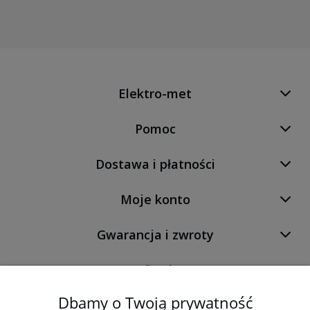
Elektro-met
Pomoc
Dostawa i płatności
Moje konto
Gwarancja i zwroty
O firmie
Dbamy o Twoją prywatność