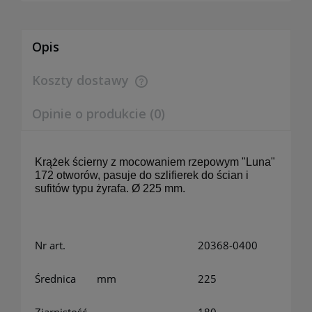
Opis
Koszty dostawy
Cena nie zawiera ewentualnych kosztów płatności
Opinie o produkcie (0)
Krążek ścierny z mocowaniem rzepowym "Luna"
172 otworów, pasuje do szlifierek do ścian i
sufitów typu żyrafa. Ø 225 mm.
Nr art.
20368-0400
Średnica
mm
225
Ziarnistość
180