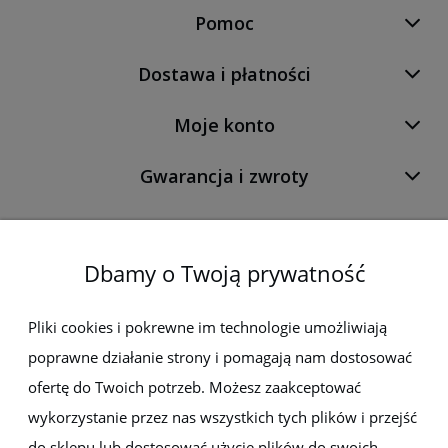
Pomoc
Dostawa i płatności
Moje konto
Gwarancja i zwroty
O firmie
Dbamy o Twoją prywatność
Newsletter
Pliki cookies i pokrewne im technologie umożliwiają
poprawne działanie strony i pomagają nam dostosować
Zapisz się do newslettera, aby być na bieżąco z nowościami i
promocjami
ofertę do Twoich potrzeb. Możesz zaakceptować
wykorzystanie przez nas wszystkich tych plików i przejść
do sklepu lub dostosować użycie plików do swoich