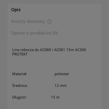
Opis
Koszty dostawy
Cena nie zawiera ewentualnych kosztów płatności
Opinie o produkcie (0)
Lina robocza do AC080 i AC081 15m AC300
PROTEKT
Materiał:
poliester
Średnica:
12 mm
Długość: 15 m