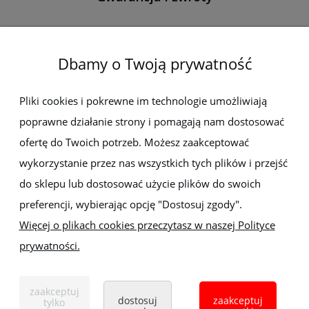
O firmie
Dbamy o Twoją prywatność
Newsletter
Pliki cookies i pokrewne im technologie umożliwiają
poprawne działanie strony i pomagają nam dostosować
Zapisz się do newslettera, aby być na bieżąco z nowościami i
ofertę do Twoich potrzeb. Możesz zaakceptować
promocjami
wykorzystanie przez nas wszystkich tych plików i przejść
do sklepu lub dostosować użycie plików do swoich
preferencji, wybierając opcję "Dostosuj zgody".
Więcej o plikach cookies przeczytasz w naszej Polityce
prywatności.
Sklep z elektronarzędziami
ELEKTRO-MET
Handlowa 1, 35-103 Rzeszów
zaakceptuj
Tel:
,
+48 17 853 90 49
+48 668 191 214
dostosuj
zaakceptuj
tylko