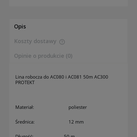
Opis
Koszty dostawy
Cena nie zawiera ewentualnych kosztów płatności
Opinie o produkcie (0)
Lina robocza do AC080 i AC081 50m AC300
PROTEKT
Materiał:
poliester
Średnica:
12 mm
Długość: 50 m