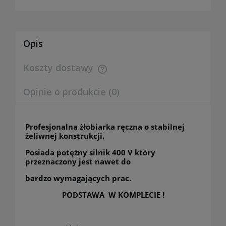
Opis
Koszty dostawy
Cena nie zawiera ewentualnych kosztów płatności
Opinie o produkcie (0)
Profesjonalna żłobiarka ręczna o stabilnej
żeliwnej konstrukcji.
Posiada potężny silnik 400 V który
przeznaczony jest nawet do
bardzo wymagających prac.
PODSTAWA W KOMPLECIE !