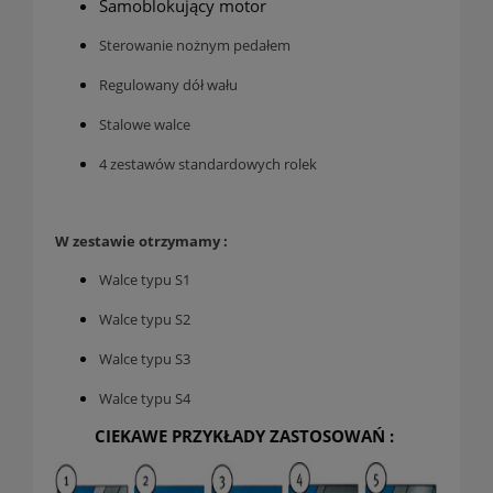
Samoblokujący motor
Sterowanie nożnym pedałem
Regulowany dół wału
Stalowe walce
4 zestawów standardowych rolek
W zestawie otrzymamy :
Walce typu S1
Walce typu S2
Walce typu S3
Walce typu S4
CIEKAWE PRZYKŁADY ZASTOSOWAŃ :