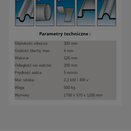
Parametry techniczne :
Głębokość robocza
300 mm
Grubość blachy max.
4 mm
Walce-ø
126 mm
Odległość osi walców
200 mm
Prędkość walca
5 m/min
Moc silnika
2,2 kW / 400 v
Waga
500 kg
Wymiary
1700 x 570 x 1200 mm