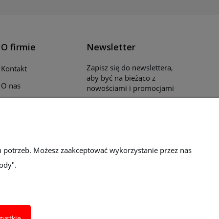
O firmie
Newsletter
Zapisz się do newslettera,
Kontakt
aby być na bieżąco z
O nas
nowościami i promocjami
Opinie klientów
Katalogi i ulotki
Blog
h potrzeb. Możesz zaakceptować wykorzystanie przez nas
ody".
zystkie