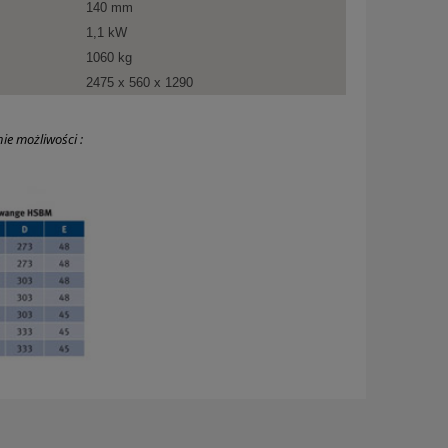
140 mm
1,1 kW
1060 kg
2475 x 560 x 1290
ie możliwości :