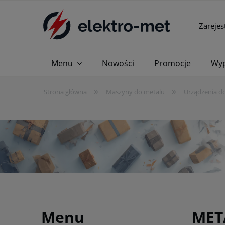
Zarejes
Menu
Nowości
Promocje
Wyp
»
»
Strona główna
Maszyny do metalu
Urządzenia do
Menu
MET