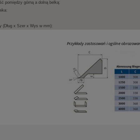
ść pomiędzy górną a dolną belką:
nika:
 (Dług x Szer x Wys w mm):
Przykłady zastosowań i ogólne obrazowan