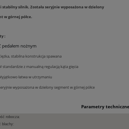
 stabilny silnik. Została seryjnie wyposażona w dzielony
t w górnej półce.
ty :
Z pedałem nożnym
Ciężka, stabilna konstrukcja spawana
W standardzie z manualną regulacją kąta gięcia
Wyjątkowo łatwa w utrzymaniu
Seryjnie wyposażona w dzielony segment w górnej półce
Parametry techniczn
ść robocza:
 blachy: