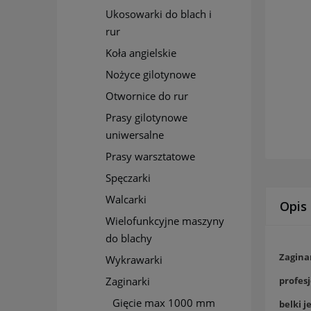
Ukosowarki do blach i
rur
Koła angielskie
Nożyce gilotynowe
Otwornice do rur
Prasy gilotynowe
uniwersalne
Prasy warsztatowe
Spęczarki
Walcarki
Opis
Wielofunkcyjne maszyny
do blachy
Zagina
Wykrawarki
Zaginarki
profes
Gięcie max 1000 mm
belki j