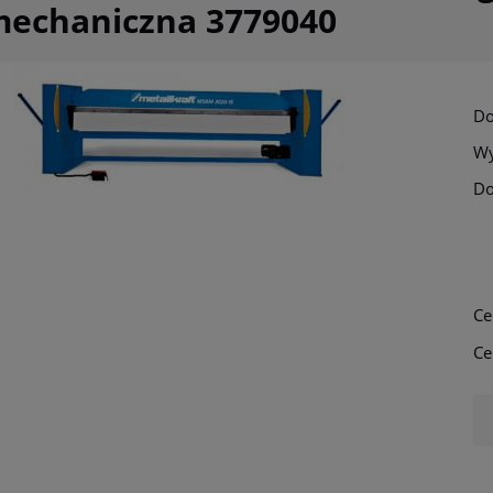
mechaniczna 3779040
Do
Wy
Do
Cena nie zawi
płatności
Ce
Ce