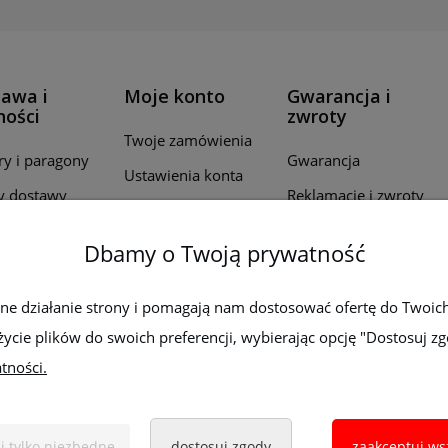
awa i
Moje konto
Gwarancja i
ności
zwroty
Twoje zamówienia
ry i paragony
Gwarancja
Ustawienia konta
y dostawy
Reklamacje i zwroty
Przechowalnia
ealizacji
Dbamy o Twoją prywatność
wień
by płatności
wne działanie strony i pomagają nam dostosować ofertę do Twoic
życie plików do swoich preferencji, wybierając opcję "Dostosuj zg
tności.
Sklep z elektronarzędziami
ELEKTRO-MET
j tylko niezbędne
dostosuj zgody
zaakceptuj ws