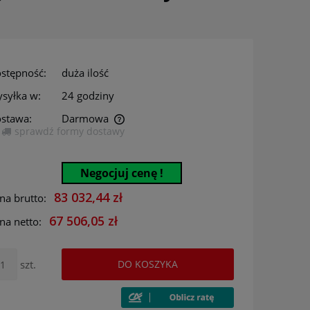
stępność:
duża ilość
syłka w:
24 godziny
stawa:
Darmowa
sprawdź formy dostawy
era ewentualnych kosztów
Negocjuj cenę !
83 032,44 zł
na brutto:
67 506,05 zł
na netto:
szt.
DO KOSZYKA