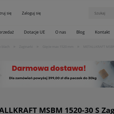
truj się
Zaloguj się
rzedaż
Dotacje UE
O nas
Blog
Kontakt
»
»
»
 blach
Zaginarki
Gięcie max 1520 mm
METALLKRAFT MSBM 1
ALLKRAFT MSBM 1520-30 S Zag