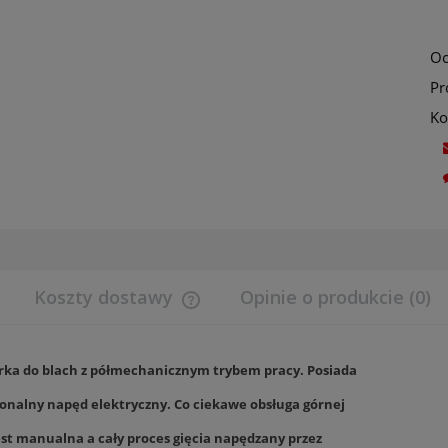
Oc
Pr
Ko
Koszty dostawy
Opinie o produkcie (0)
Cena nie zawiera ewentualnych koszt
płatności
rka do blach z półmechanicznym trybem pracy. Posiada
jonalny napęd elektryczny. Co ciekawe obsługa górnej
est manualna a cały proces gięcia napędzany przez