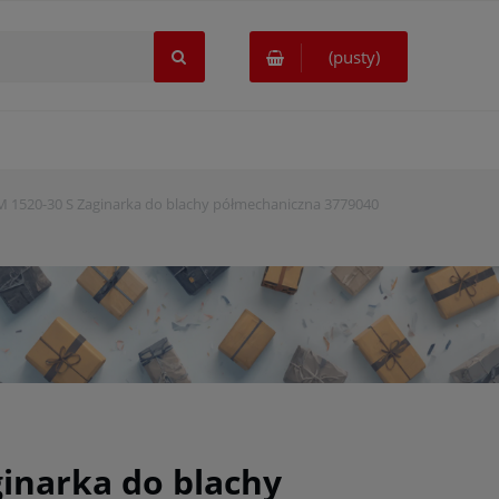
(pusty)
520-30 S Zaginarka do blachy półmechaniczna 3779040
inarka do blachy