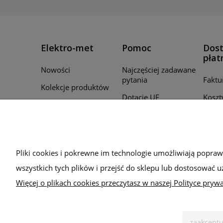
Elektro-met
Pomoc
Dost
płat
Nowości
Najczęściej zadawane
pytania
Faktu
Kolekcje produktów
Dotacje UE
Koszt
Promocje
Regulamin
Czas r
Producenci
zamó
Polityka prywatności
Для України
Sposo
Bezpieczeństwo
Pliki cookies i pokrewne im technologie umożliwiają popra
wszystkich tych plików i przejść do sklepu lub dostosować u
Więcej o plikach cookies przeczytasz w naszej Polityce prywa
zaakceptu