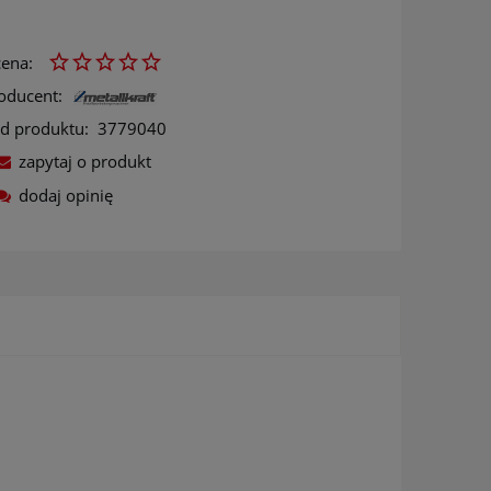
ena:
oducent:
d produktu:
3779040
zapytaj o produkt
dodaj opinię
ów