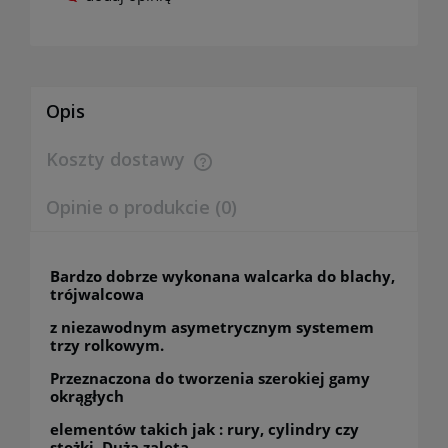
Opis
Koszty dostawy
Cena nie zawiera ewentualnych kosztów płatności
Opinie o produkcie (0)
Bardzo dobrze wykonana walcarka do blachy,
trójwalcowa
z niezawodnym asymetrycznym systemem
trzy rolkowym.
Przeznaczona do tworzenia szerokiej gamy
okrągłych
elementów takich jak : rury, cylindry czy
stożki. Dużą zaletą