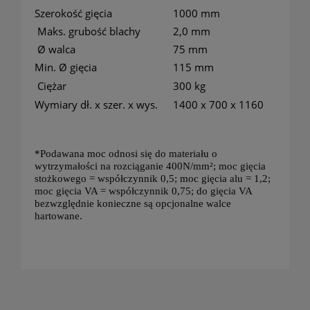
Szerokość gięcia
1000 mm
Maks. grubość blachy
2,0 mm
Ø walca
75 mm
Min. Ø gięcia
115 mm
Ciężar
300 kg
Wymiary dł. x szer. x wys.
1400 x 700 x 1160
*Podawana moc odnosi się do materiału o
wytrzymałości na rozciąganie 400N/mm²; moc gięcia
stożkowego = współczynnik 0,5; moc gięcia alu = 1,2;
moc gięcia VA = współczynnik 0,75; do gięcia VA
bezwzględnie konieczne są opcjonalne walce
hartowane.