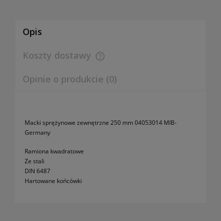
Opis
Koszty dostawy
Cena nie zawiera ewentualnych kosztów płatności
Opinie o produkcie (0)
Macki sprężynowe zewnętrzne 250 mm 04053014 MIB-
Germany
Ramiona kwadratowe
Ze stali
DIN 6487
Hartowane końcówki