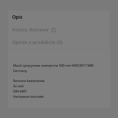
Opis
Koszty dostawy
Cena nie zawiera ewentualnych kosztów płatności
Opinie o produkcie (0)
Macki sprężynowe zewnętrzne 500 mm 04053017 MIB-
Germany
Ramiona kwadratowe
Ze stali
DIN 6487
Hartowane końcówki