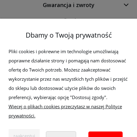
Gwarancja i zwroty
O firmie
Dbamy o Twoją prywatność
Newsletter
Pliki cookies i pokrewne im technologie umożliwiają
poprawne działanie strony i pomagają nam dostosować
Zapisz się do newslettera, aby być na bieżąco z nowościami i
promocjami
ofertę do Twoich potrzeb. Możesz zaakceptować
wykorzystanie przez nas wszystkich tych plików i przejść
do sklepu lub dostosować użycie plików do swoich
preferencji, wybierając opcję "Dostosuj zgody".
Więcej o plikach cookies przeczytasz w naszej Polityce
prywatności.
Sklep z elektronarzędziami
ELEKTRO-MET
Handlowa 1, 35-103 Rzeszów
zaakceptuj