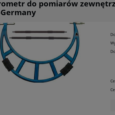
rometr do pomiarów zewnętrz
-Germany
Do
Wy
Do
Cena nie zawi
płatności
Ce
Ce