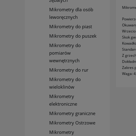
zębatych
Mikrome
Mikrometry dla osób
leworęcznych
Powierz
Okuwany
Mikrometry do piast
Wrzecio
Mikrometry do puszek
Skok gw
Kowadło
Mikrometry do
Standar
pomiarów
Z grzec
wewnętrznych
Dokładn
Zakres 
Mikrometry do rur
Waga: 4
Mikrometry do
wieloklinów
Mikrometry
elektroniczne
Mikrometry graniczne
Mikrometry Ostrzowe
Mikrometry