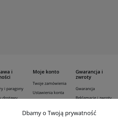
awa i
Moje konto
Gwarancja i
ności
zwroty
Twoje zamówienia
ry i paragony
Gwarancja
Ustawienia konta
y dostawy
Reklamacje i zwroty
Przechowalnia
ealizacji
Dbamy o Twoją prywatność
wień