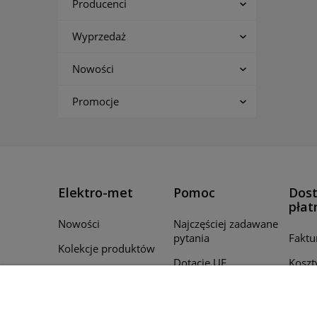
Producenci
Wyprzedaż
Nowości
Promocje
Elektro-met
Pomoc
Dost
płat
Nowości
Najczęściej zadawane
pytania
Faktu
Kolekcje produktów
Dotacje UE
Koszt
Promocje
Regulamin
Czas r
Producenci
zamó
Polityka prywatności