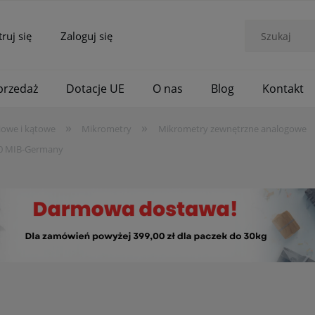
truj się
Zaloguj się
rzedaż
Dotacje UE
O nas
Blog
Kontakt
»
»
iowe i kątowe
Mikrometry
Mikrometry zewnętrzne analogowe
70 MIB-Germany