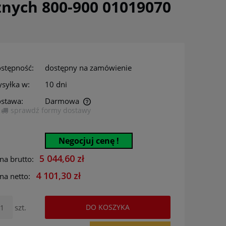
nych 800-900 01019070
stępność:
dostępny na zamówienie
syłka w:
10 dni
stawa:
Darmowa
sprawdź formy dostawy
era ewentualnych kosztów
Negocjuj cenę !
5 044,60 zł
na brutto:
4 101,30 zł
na netto:
szt.
DO KOSZYKA