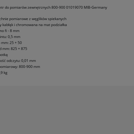
płatności
tr do pomiarów zewnętrznych 800-900 01019070 MIB-Germany
chnie pomiarowe z węglików spiekanych
 kabłąk i chromowana na mat podziałka
no fi - 8 mm
intu: 0,5 mm
 mm: 25 + 50
d mm: 825 + 875
hotką
ość odczytu: 0,01 mm
pomiarowy: 800-900 mm
,9 kg