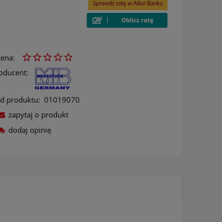
ena:
oducent:
d produktu:
01019070
zapytaj o produkt
dodaj opinię
ów