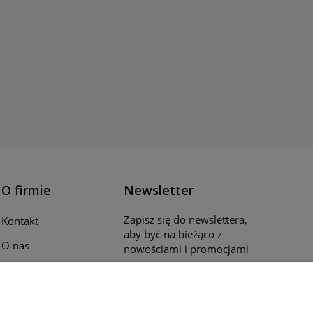
O firmie
Newsletter
Zapisz się do newslettera,
Kontakt
aby być na bieżąco z
O nas
nowościami i promocjami
Opinie klientów
Katalogi i ulotki