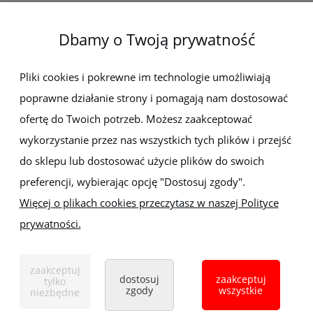
O firmie
Dbamy o Twoją prywatność
Newsletter
Pliki cookies i pokrewne im technologie umożliwiają
poprawne działanie strony i pomagają nam dostosować
Zapisz się do newslettera, aby być na bieżąco z nowościami i
promocjami
ofertę do Twoich potrzeb. Możesz zaakceptować
wykorzystanie przez nas wszystkich tych plików i przejść
do sklepu lub dostosować użycie plików do swoich
preferencji, wybierając opcję "Dostosuj zgody".
Więcej o plikach cookies przeczytasz w naszej Polityce
prywatności.
Sklep z elektronarzędziami
ELEKTRO-MET
Handlowa 1, 35-103 Rzeszów
zaakceptuj
Tel:
,
+48 17 853 90 49
+48 668 191 214
dostosuj
zaakceptuj
tylko
zgody
wszystkie
niezbędne