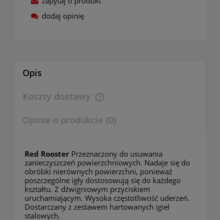
zapytaj o produkt
dodaj opinię
Opis
Koszty dostawy
Cena nie zawiera ewentualnych kosztów płatności
Opinie o produkcie (0)
Red Rooster
Przeznaczony do usuwania
zanieczyszczeń powierzchniowych. Nadaje się do
obróbki nierównych powierzchni, ponieważ
poszczególne igły dostosowują się do każdego
kształtu. Z dźwigniowym przyciskiem
uruchamiającym. Wysoka częstotliwość uderzeń.
Dostarczany z zestawem hartowanych igieł
stalowych.