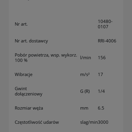
10480-
Nr art.
0107
Nr art. dostawcy
RRI-4006
Pobór powietrza, wsp. wykorz.
l/min
156
100 %
Wibracje
m/s²
17
Gwint
G (R)
1/4
dołączeniowy
Rozmiar węża
mm
6.5
Częstotliwość udarów
slag/min
3000