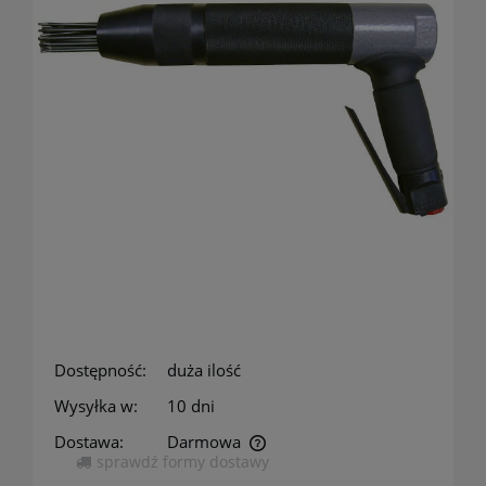
Dostępność:
duża ilość
Wysyłka w:
10 dni
Dostawa:
Darmowa
sprawdź formy dostawy
Cena nie zawiera ewentualnych kosztów płatności