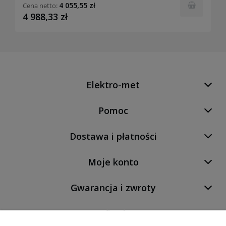
4 055,55 zł
Cena netto:
4 988,33 zł
Elektro-met
Pomoc
Dostawa i płatności
Moje konto
Gwarancja i zwroty
O firmie