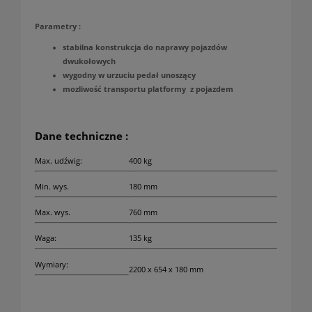
Parametry :
stabilna konstrukcja do naprawy pojazdów
dwukołowych
wygodny w urzuciu pedał unoszący
mozliwość transportu platformy z pojazdem
Dane techniczne :
Max. udźwig:
400 kg
Min. wys.
180 mm
Max. wys.
760 mm
Waga:
135 kg
Wymiary:
2200 x 654 x 180 mm