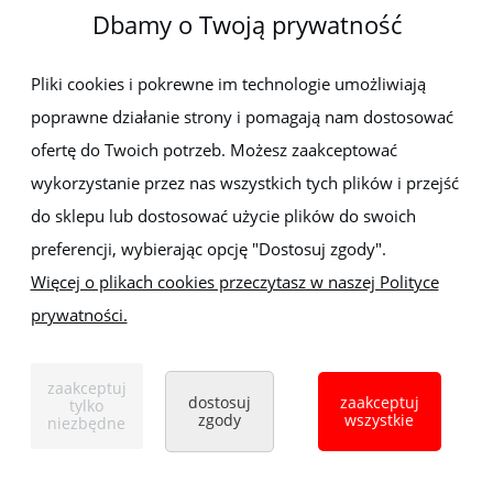
Dbamy o Twoją prywatność
Newsletter
Pliki cookies i pokrewne im technologie umożliwiają
poprawne działanie strony i pomagają nam dostosować
Zapisz się do newslettera, aby być na bieżąco z nowościami i
promocjami
ofertę do Twoich potrzeb. Możesz zaakceptować
wykorzystanie przez nas wszystkich tych plików i przejść
do sklepu lub dostosować użycie plików do swoich
preferencji, wybierając opcję "Dostosuj zgody".
Więcej o plikach cookies przeczytasz w naszej Polityce
prywatności.
Sklep z elektronarzędziami
ELEKTRO-MET
Handlowa 1, 35-103 Rzeszów
zaakceptuj
Tel:
,
+48 17 853 90 49
+48 668 191 214
dostosuj
zaakceptuj
tylko
zgody
wszystkie
niezbędne
pokaż pełną wersję strony