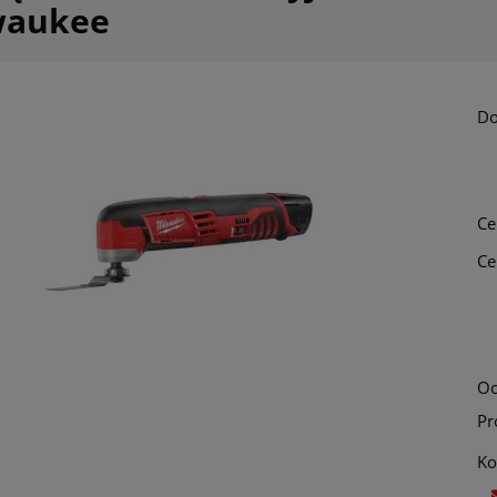
waukee
Do
Ce
Ce
Oc
Pr
Ko