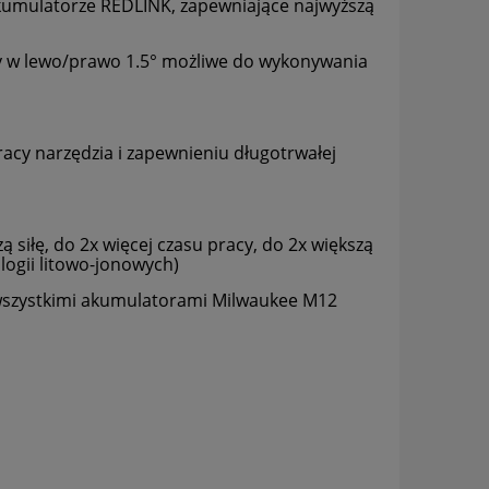
akumulatorze REDLINK, zapewniające najwyższą
ny w lewo/prawo 1.5° możliwe do wykonywania
acy narzędzia i zapewnieniu długotrwałej
iłę, do 2x więcej czasu pracy, do 2x większą
logii litowo-jonowych)
wszystkimi akumulatorami Milwaukee M12