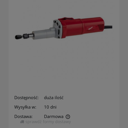
Dostępność:
duża ilość
Wysyłka w:
10 dni
Dostawa:
Darmowa
sprawdź formy dostawy
Cena nie zawiera ewentualnych kosztów płatności