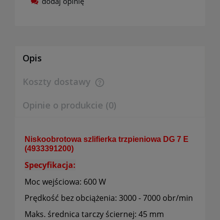
dodaj opinię
Opis
Koszty dostawy
Cena nie zawiera ewentualnych kosztów płatności
Opinie o produkcie (0)
Niskoobrotowa szlifierka trzpieniowa DG 7 E
(4933391200)
Specyfikacja:
Moc wejściowa: 600 W
Prędkość bez obciążenia: 3000 - 7000 obr/min
Maks. średnica tarczy ściernej: 45 mm