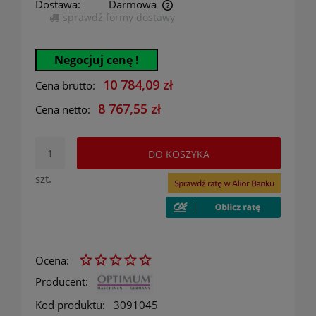
Dostawa:
Darmowa
sprawdź formy dostawy
Cena nie zawiera ewentualnych kosztów płatności
Negocjuj cenę !
10 784,09 zł
Cena brutto:
8 767,55 zł
Cena netto:
DO KOSZYKA
szt.
Ocena:
Producent:
Kod produktu:
3091045