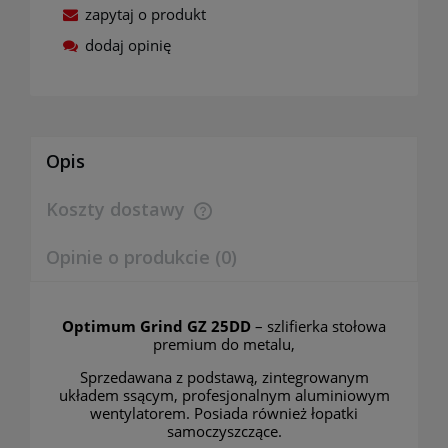
zapytaj o produkt
dodaj opinię
Opis
Koszty dostawy
Cena nie zawiera ewentualnych kosztów płatności
Opinie o produkcie (0)
Optimum Grind GZ 25DD
–
szlifierka stołowa
premium do metalu,
Sprzedawana z podstawą, zintegrowanym
układem ssącym, profesjonalnym aluminiowym
wentylatorem. Posiada również łopatki
samoczyszczące.