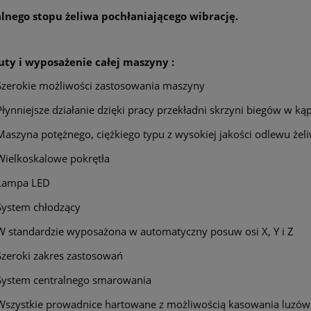
alnego stopu żeliwa pochłaniającego wibrację.
uty i wyposażenie całej maszyny :
Szerokie możliwości zastosowania maszyny
Płynniejsze działanie dzięki pracy przekładni skrzyni biegów w kąp
Maszyna potężnego, ciężkiego typu z wysokiej jakości odlewu żel
Wielkoskalowe pokrętła
Lampa LED
System chłodzący
W standardzie wyposażona w automatyczny posuw osi X, Y i Z
Szeroki zakres zastosowań
System centralnego smarowania
Wszystkie prowadnice hartowane z możliwością kasowania luzów