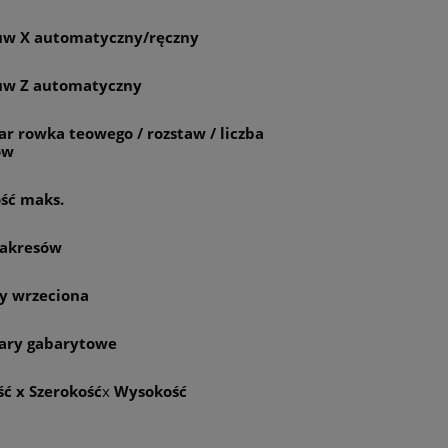
uw X automatyczny/ręczny
uw Z automatyczny
r rowka teowego / rozstaw / liczba
ów
ść maks.
 zakresów
y wrzeciona
ry gabarytowe
ść x Szerokość
x
Wysokość