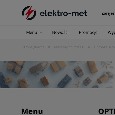
Zarejes
Menu
Nowości
Promocje
Wyp
»
»
Strona główna
Maszyny do metalu
Obróbka skr
Menu
OPTI