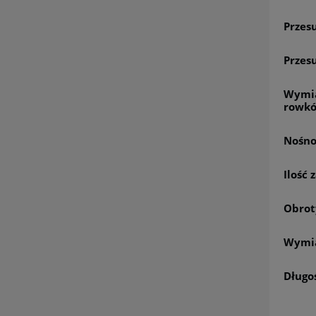
Przes
Przes
Wymia
rowk
Nośno
Ilość
Obrot
Wymia
Długo