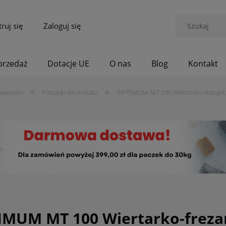
truj się
Zaloguj się
rzedaż
Dotacje UE
O nas
Blog
Kontakt
»
»
awaniem
Frezarki do metalu
OPTIMUM MT 100 Wiertarko-frezarka
MUM MT 100 Wiertarko-frezar