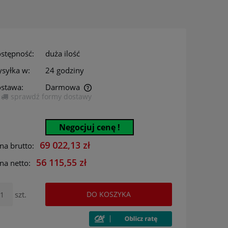
stępność:
duża ilość
syłka w:
24 godziny
stawa:
Darmowa
sprawdź formy dostawy
era ewentualnych kosztów
Negocjuj cenę !
69 022,13 zł
na brutto:
56 115,55 zł
na netto:
szt.
DO KOSZYKA