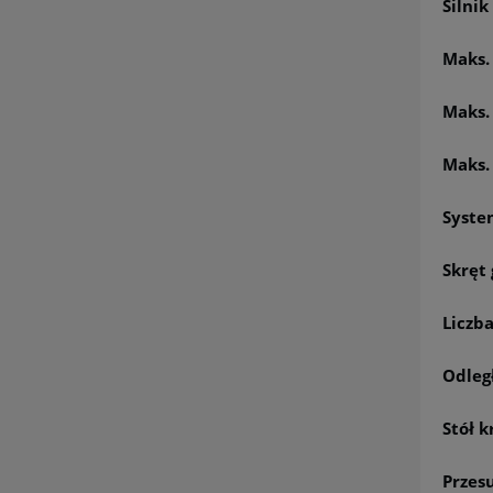
Silnik
Maks. 
Maks.
Maks.
Syste
Skręt
Liczb
Odległ
Stół k
Przes