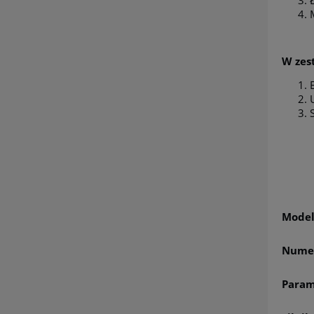
W zest
Mode
Numer
Param