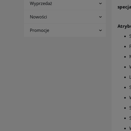
Wyprzedaż
specj
Nowości
Atryb
Promocje