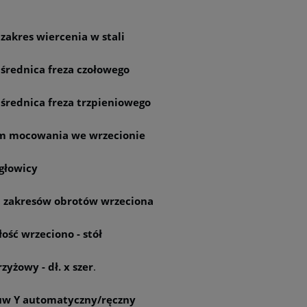
zakres wiercenia w stali
 średnica freza czołowego
 średnica freza trzpieniowego
m mocowania we wrzecionie
 głowicy
a zakresów obrotów wrzeciona
ość wrzeciono - stół
rzyżowy - dł. x szer
.
uw Y automatyczny/ręczny