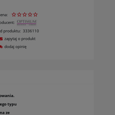
ena:
oducent:
d produktu:
3336110
zapytaj o produkt
dodaj opinię
ów
zowania.
nego typu
na ze