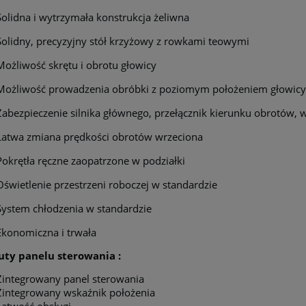
Solidna i wytrzymała konstrukcja żeliwna
Solidny, precyzyjny stół krzyżowy z rowkami teowymi
Możliwość skrętu i obrotu głowicy
Możliwość prowadzenia obróbki z poziomym położeniem głowicy
Zabezpieczenie silnika głównego, przełącznik kierunku obrotów, 
Łatwa zmiana prędkości obrotów wrzeciona
Pokrętła ręczne zaopatrzone w podziałki
Oświetlenie przestrzeni roboczej w standardzie
System chłodzenia w standardzie
Ekonomiczna i trwała
uty panelu sterowania :
Zintegrowany panel sterowania
Zintegrowany wskaźnik położenia