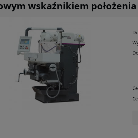
rowym wskaźnikiem położenia
Do
Wy
Do
Cena nie zawi
płatności
Ce
Ce