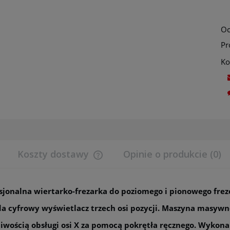
Oc
Pr
Ko
Koszty dostawy
Opinie o produkcie (0)
Cena nie zawiera ewentualnych koszt
sjonalna wiertarko-frezarka do poziomego i pionowego fre
płatności
da cyfrowy wyświetlacz trzech osi pozycji. Maszyna masyw
liwością obsługi osi X za pomocą pokrętła ręcznego. Wykona