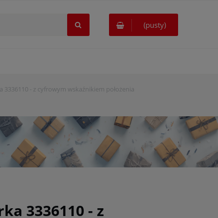
(pusty)
 3336110 - z cyfrowym wskaźnikiem położenia
ka 3336110 - z