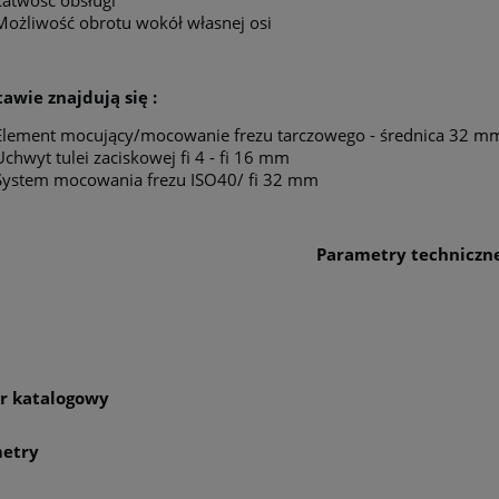
Łatwość obsługi
Możliwość obrotu wokół własnej osi
awie znajdują się :
Element mocujący/mocowanie frezu tarczowego - średnica 32 m
Uchwyt tulei zaciskowej fi 4 - fi 16 mm
System mocowania frezu ISO40/ fi 32 mm
Parametry techniczne
l
 katalogowy
etry