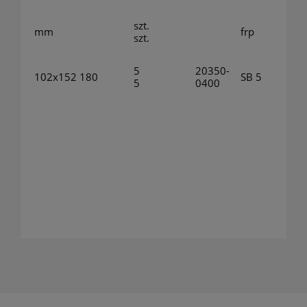
szt.
mm
frp
szt.
5
20350-
102x152
180
SB 5
5
0400