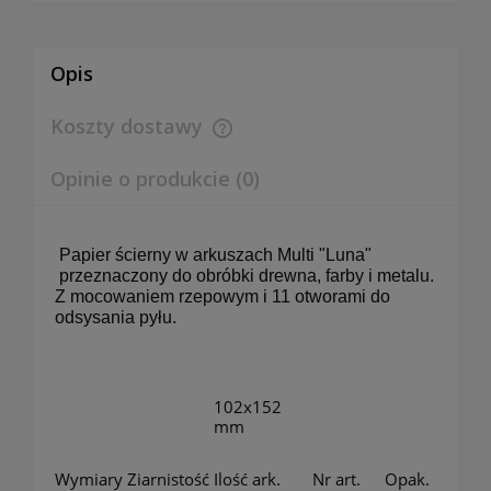
Opis
Koszty dostawy
Cena nie zawiera ewentualnych kosztów płatności
Opinie o produkcie (0)
Papier ścierny w arkuszach Multi "Luna"
przeznaczony do obróbki drewna, farby i metalu.
Z mocowaniem rzepowym i 11 otworami do
odsysania pyłu.
102x152
mm
Wymiary
Ziarnistość
Ilość ark.
Nr art.
Opak.