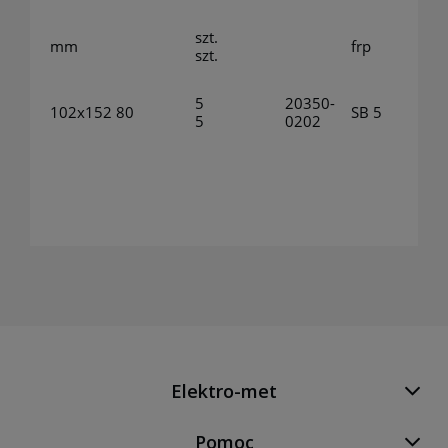
szt.
mm
frp
szt.
5
20350-
102x152
80
SB 5
5
0202
Elektro-met
Pomoc