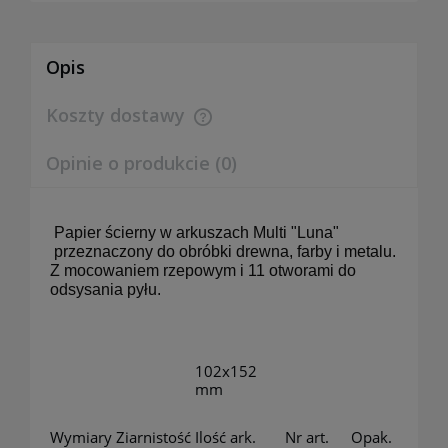
Opis
Koszty dostawy
Cena nie zawiera ewentualnych kosztów płatności
Opinie o produkcie (0)
Papier ścierny w arkuszach Multi "Luna"
przeznaczony do obróbki drewna, farby i metalu.
Z mocowaniem rzepowym i 11 otworami do
odsysania pyłu.
102x152
mm
Wymiary
Ziarnistość
Ilość ark.
Nr art.
Opak.