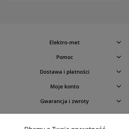
Elektro-met
Pomoc
Dostawa i płatności
Moje konto
Gwarancja i zwroty
O firmie