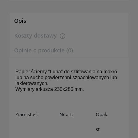
Opis
Koszty dostawy
Cena nie zawiera ewentualnych kosztów płatności
Opinie o produkcie (0)
Papier ścierny "Luna" do szlifowania na mokro
lub na sucho powierzchni szpachlowanych lub
lakierowanych.
Wymiary arkusza 230x280 mm.
Ziarnistość
Nr art.
Opak.
st