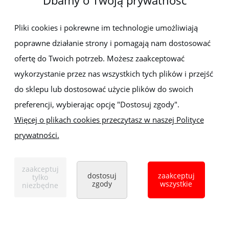
Dbamy o Twoją prywatność
Newsletter
Pliki cookies i pokrewne im technologie umożliwiają
poprawne działanie strony i pomagają nam dostosować
Zapisz się do newslettera, aby być na bieżąco z nowościami i
promocjami
ofertę do Twoich potrzeb. Możesz zaakceptować
wykorzystanie przez nas wszystkich tych plików i przejść
do sklepu lub dostosować użycie plików do swoich
preferencji, wybierając opcję "Dostosuj zgody".
Więcej o plikach cookies przeczytasz w naszej Polityce
prywatności.
Sklep z elektronarzędziami
ELEKTRO-MET
Handlowa 1, 35-103 Rzeszów
zaakceptuj
Tel:
,
+48 17 853 90 49
+48 668 191 214
dostosuj
zaakceptuj
tylko
zgody
wszystkie
niezbędne
pokaż pełną wersję strony