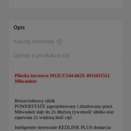
Opis
Koszty dostawy
Cena nie zawiera ewentualnych kosztów płatności
Opinie o produkcie (0)
Pilarka tarczowa M12CCS44-602X 4933451512
Milwaukee
Bezszczotkowy silnik
POWERSTATE zaprojektowany i zbudowany przez
Milwaukee daje do 2x dłuższą żywotność silnika oraz
zapewnia 2x większą ilość cięć
Inteligentne sterowanie REDLINK PLUS dostarcza