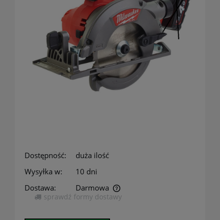
Dostępność:
duża ilość
Wysyłka w:
10 dni
Dostawa:
Darmowa
sprawdź formy dostawy
Cena nie zawiera ewentualnych kosztów płatności