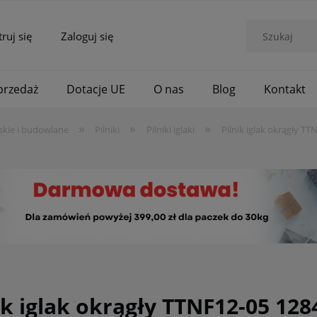
truj się
Zaloguj się
rzedaż
Dotacje UE
O nas
Blog
Kontakt
»
»
»
skie i budowlane
Pilniki
Pilniki iglaki
Pilnik iglak okrągły 
ik iglak okrągły TTNF12-05 1