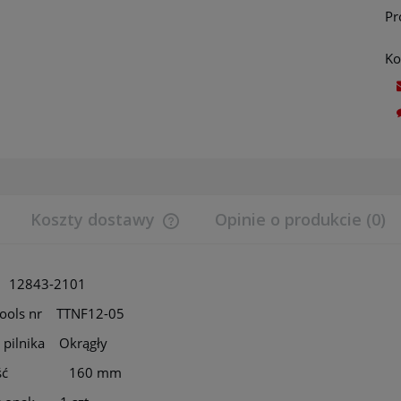
Pr
Ko
Koszty dostawy
Opinie o produkcie (0)
Cena nie zawiera ewentualnych koszt
t. 12843-2101
płatności
Tools nr TTNF12-05
 pilnika Okrągły
gość 160 mm