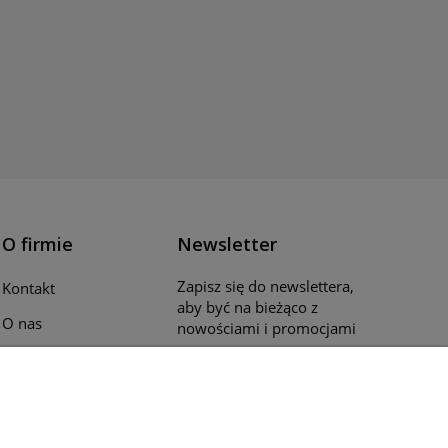
O firmie
Newsletter
Zapisz się do newslettera,
Kontakt
aby być na bieżąco z
O nas
nowościami i promocjami
Opinie klientów
Katalogi i ulotki
Blog