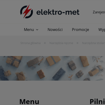
Zarejes
Menu
Nowości
Promocje
Wyp
»
»
Strona główna
Narzędzia ręczne
Narzędzia stolar
Menu
Piln