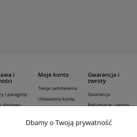
awa i
Moje konto
Gwarancja i
ności
zwroty
Twoje zamówienia
ry i paragony
Gwarancja
Ustawienia konta
y dostawy
Reklamacje i zwroty
Przechowalnia
ealizacji
Dbamy o Twoją prywatność
wień
by płatności