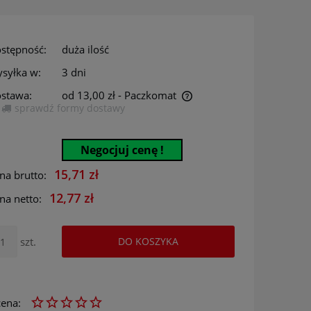
stępność:
duża ilość
syłka w:
3 dni
stawa:
od 13,00 zł
- Paczkomat
sprawdź formy dostawy
Cena nie zawiera ewentualnych kosztów
płatności
Negocjuj cenę !
15,71 zł
na brutto:
12,77 zł
na netto:
szt.
DO KOSZYKA
ena: