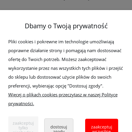
O firmie
Dbamy o Twoją prywatność
Newsletter
Pliki cookies i pokrewne im technologie umożliwiają
poprawne działanie strony i pomagają nam dostosować
Zapisz się do newslettera, aby być na bieżąco z nowościami i
promocjami
ofertę do Twoich potrzeb. Możesz zaakceptować
wykorzystanie przez nas wszystkich tych plików i przejść
do sklepu lub dostosować użycie plików do swoich
preferencji, wybierając opcję "Dostosuj zgody".
Więcej o plikach cookies przeczytasz w naszej Polityce
prywatności.
Sklep z elektronarzędziami
ELEKTRO-MET
Handlowa 1, 35-103 Rzeszów
zaakceptuj
Tel:
,
+48 17 853 90 49
+48 668 191 214
dostosuj
zaakceptuj
tylko
zgody
wszystkie