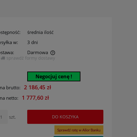
stępność:
średnia ilość
syłka w:
3 dni
stawa:
Darmowa
sprawdź formy dostawy
era ewentualnych kosztów
Negocjuj cenę !
2 186,45 zł
na brutto:
1 777,60 zł
na netto:
szt.
DO KOSZYKA