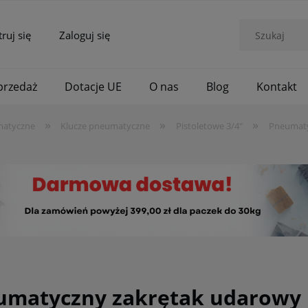
truj się
Zaloguj się
rzedaż
Dotacje UE
O nas
Blog
Kontakt
»
»
»
matyczne
Klucze pneumatyczne
Pistoletowe 3/4"
Pneumaty
umatyczny zakrętak udarowy 