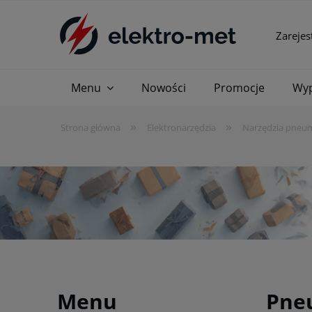
Zarejes
Menu
Nowości
Promocje
Wyp
»
»
Strona główna
Elektronarzędzia
Narzędzia pneu
Menu
Pne