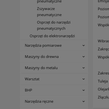
Emisja
pneumatyczne
Zszywacze
Poziom
pneumatyczne
Poziom
Osprzęt do narzędzi
Współc
pneumatycznych
Osprzęt do elektronarzędzi
Wibrac
Narzędzia pomiarowe
Zakręc
Maszyny do drewna
Współc
Maszyny do metalu
Zakres
Warsztat
Tuleja
Olejar
BHP
Złącz
Narzędzia ręczne