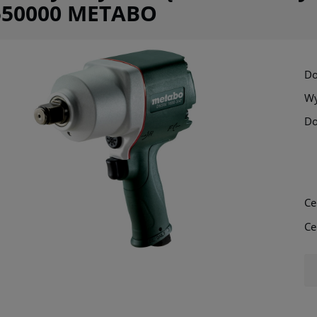
550000 METABO
Do
Wy
Do
Cena nie zawi
płatności
Ce
Ce