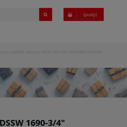
(pusty)
czny zakrętak udarowy DSSW 1690-3/4" 601550000 METABO
DSSW 1690-3/4"