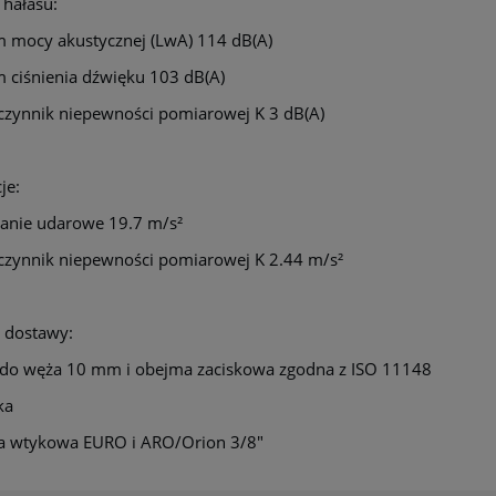
 hałasu:
 mocy akustycznej (LwA) 114 dB(A)
 ciśnienia dźwięku 103 dB(A)
zynnik niepewności pomiarowej K 3 dB(A)
je:
anie udarowe 19.7 m/s²
zynnik niepewności pomiarowej K 2.44 m/s²
 dostawy:
 do węża 10 mm i obejma zaciskowa zgodna z ISO 11148
ka
ka wtykowa EURO i ARO/Orion 3/8"