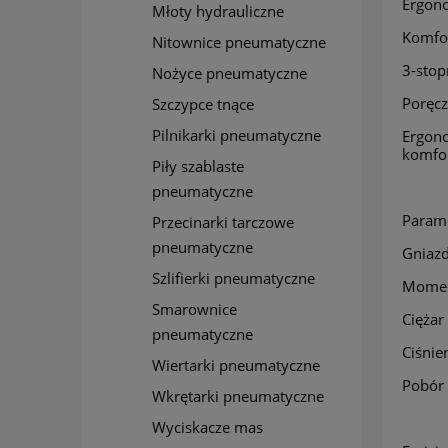
Ergono
Młoty hydrauliczne
Komfor
Nitownice pneumatyczne
3-stop
Nożyce pneumatyczne
Poręcz
Szczypce tnące
Pilnikarki pneumatyczne
Ergono
komfor
Piły szablaste
pneumatyczne
Parame
Przecinarki tarczowe
pneumatyczne
Gniazd
Szlifierki pneumatyczne
Momen
Smarownice
Ciężar
pneumatyczne
Ciśnie
Wiertarki pneumatyczne
Pobór 
Wkrętarki pneumatyczne
Wyciskacze mas