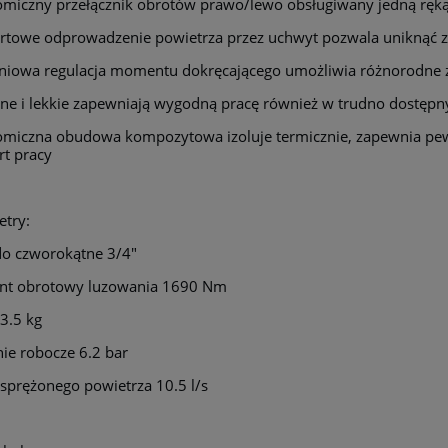
miczny przełącznik obrotów prawo/lewo obsługiwany jedną ręk
towe odprowadzenie powietrza przez uchwyt pozwala uniknąć z
niowa regulacja momentu dokręcającego umożliwia różnorodne 
ne i lekkie zapewniają wygodną pracę również w trudno dostępn
miczna obudowa kompozytowa izoluje termicznie, zapewnia pewn
t pracy
try:
o czworokątne 3/4"
t obrotowy luzowania 1690 Nm
 3.5 kg
nie robocze 6.2 bar
sprężonego powietrza 10.5 l/s