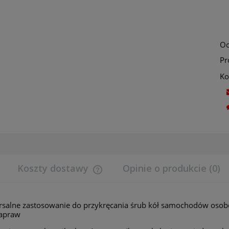
Oc
Pr
Ko
Koszty dostawy
Opinie o produkcie (0)
Cena nie zawiera ewentualnych koszt
salne zastosowanie do przykręcania śrub kół samochodów osob
płatności
napraw