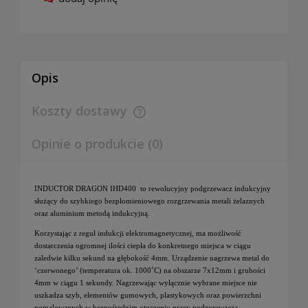
Opis
Koszty dostawy
Cena nie zawiera ewentualnych kosztów płatności
Opinie o produkcie (0)
INDUCTOR DRAGON IHD400 to rewolucyjny podgrzewacz indukcyjny
służący do szybkiego bezpłomieniowego rozgrzewania metali żelaznych
oraz aluminium metodą indukcyjną.
Korzystając z reguł indukcji elektromagnetycznej, ma możliwość
dostarczenia ogromnej ilości ciepła do konkretnego miejsca w ciągu
zaledwie kilku sekund na głębokość 4mm. Urządzenie nagrzewa metal do
‘czerwonego’ (temperatura ok. 1000˚C) na obszarze 7x12mm i grubości
4mm w ciągu 1 sekundy. Nagrzewając wyłącznie wybrane miejsce nie
uszkadza szyb, elementów gumowych, plastykowych oraz powierzchni
pomalowanych w bezpośrednim otoczeniu pracy podgrzewacza.