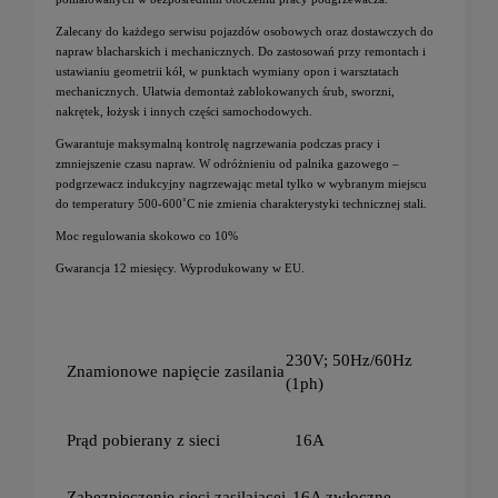
Zalecany do każdego serwisu pojazdów osobowych oraz dostawczych do
napraw blacharskich i mechanicznych. Do zastosowań przy remontach i
ustawianiu geometrii kół, w punktach wymiany opon i warsztatach
mechanicznych. Ułatwia demontaż zablokowanych śrub, sworzni,
nakrętek, łożysk i innych części samochodowych.
Gwarantuje maksymalną kontrolę nagrzewania podczas pracy i
zmniejszenie czasu napraw. W odróżnieniu od palnika gazowego –
podgrzewacz indukcyjny nagrzewając metal tylko w wybranym miejscu
do temperatury 500-600˚C nie zmienia charakterystyki technicznej stali.
Moc regulowania skokowo co 10%
Gwarancja 12 miesięcy. Wyprodukowany w EU.
230V; 50Hz/60Hz
Znamionowe napięcie zasilania
(1ph)
Prąd pobierany z sieci
16A
Zabezpieczenie sieci zasilającej
16A zwłoczne