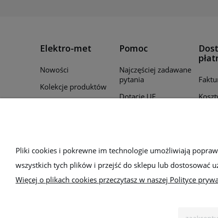
Elektro-met
Pomoc
Dost
płat
Nowości
Najczęściej zadawane
pytania
Faktu
Kolekcje produktów
Dotacje UE
Koszt
Promocje
Regulamin
Czas r
Producenci
zamó
Polityka prywatności
Для України
Sposo
Bezpieczeństwo
Pliki cookies i pokrewne im technologie umożliwiają popra
wszystkich tych plików i przejść do sklepu lub dostosować u
Więcej o plikach cookies przeczytasz w naszej Polityce prywa