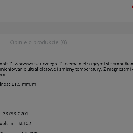
Opinie o produkcie (0)
ools Z tworzywa sztucznego. Z trzema nietłukącymi się ampułka
mieniowanie ultrafioletowe i zmiany temperatury. Z magnesami d
ymi.
dność ±1.5 mm/m.
t. 23793-0201
Tools nr SLT02
gość 230 mm