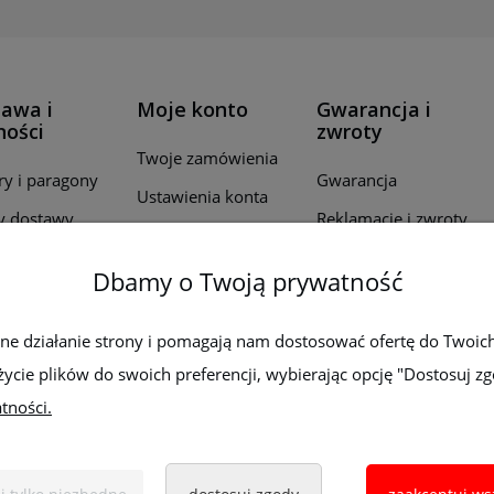
awa i
Moje konto
Gwarancja i
ności
zwroty
Twoje zamówienia
ry i paragony
Gwarancja
Ustawienia konta
y dostawy
Reklamacje i zwroty
Przechowalnia
ealizacji
Dbamy o Twoją prywatność
wień
by płatności
wne działanie strony i pomagają nam dostosować ofertę do Twoic
życie plików do swoich preferencji, wybierając opcję "Dostosuj zg
tności.
Sklep z elektronarzędziami
ELEKTRO-MET