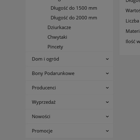
Długość do 1500 mm
Warto
Długość do 2000 mm
Licz
Dziurkacze
Mate
Chwytaki
Ilość
Pincety
Dom i ogród
Bony Podarunkowe
Producenci
Wyprzedaż
Nowości
Promocje