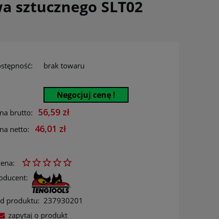
a sztucznego SLT02
stępność:
brak towaru
Negocjuj cenę !
56,59 zł
na brutto:
46,01 zł
na netto:
ena:
oducent:
d produktu:
237930201
zapytaj o produkt