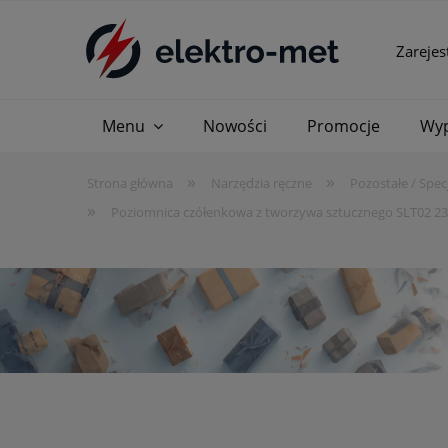
Zarejes
Menu
Nowości
Promocje
Wyp
»
»
Strona główna
Narzędzia ręczne
Pozostałe / Spec
»
Poziomnica czółenkowa z tworzywa sztucznego SLT02 