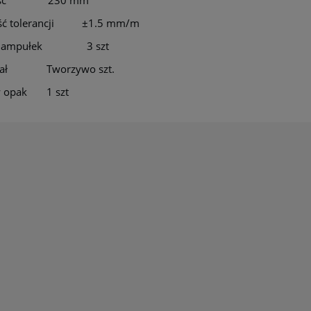
ść tolerancji ±1.5 mm/m
ba ampułek 3 szt
riał Tworzywo szt.
 w opak 1 szt