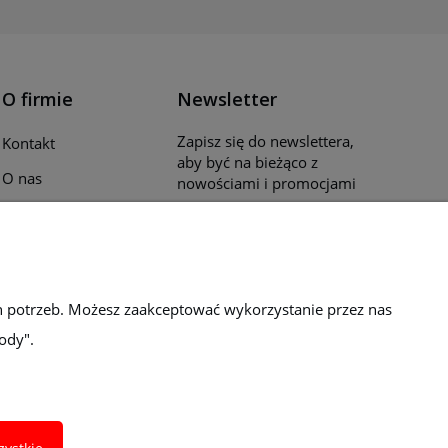
O firmie
Newsletter
Zapisz się do newslettera,
Kontakt
aby być na bieżąco z
O nas
nowościami i promocjami
Opinie klientów
Katalogi i ulotki
Blog
h potrzeb. Możesz zaakceptować wykorzystanie przez nas
ody".