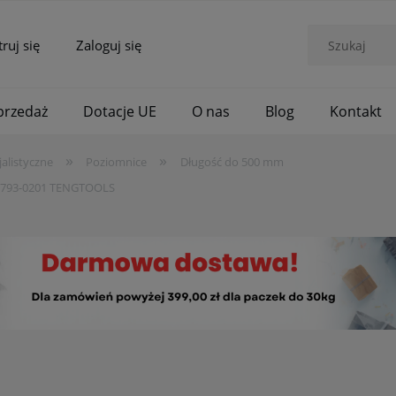
truj się
Zaloguj się
rzedaż
Dotacje UE
O nas
Blog
Kontakt
»
»
jalistyczne
Poziomnice
Długość do 500 mm
23793-0201 TENGTOOLS