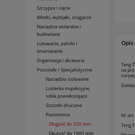
Szczypce i cięcie
Młotki, wybijaki, ściągacze
Narzędzia stolarskie i
budowlane
Opis
Lutowanie, palniki i
smarowanie
Organizacja i akcesoria
Teng T
Pozostałe / Specjalistyczne
na pro
rurow
Narzędzia izolowane
Dokła
Lusterka inspekcyjne,
szkła powiekszające
Szczotki druciane
Poziomnice
Nr ar
Długość do 500 mm
Teng 
Długość do 1000 mm
Dłu