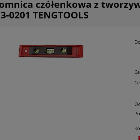
omnica czółenkowa z tworzyw
93-0201 TENGTOOLS
Do
Ce
Ce
Oc
Pr
Ko