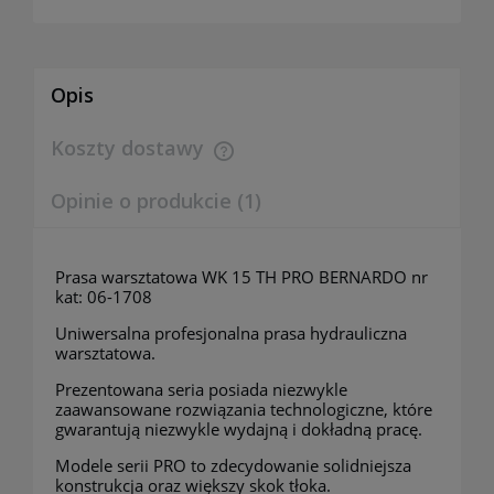
Opis
Koszty dostawy
Cena nie zawiera ewentualnych kosztów płatności
Opinie o produkcie (1)
Prasa warsztatowa WK 15 TH PRO BERNARDO nr
kat: 06-1708
Uniwersalna profesjonalna prasa hydrauliczna
warsztatowa.
Prezentowana seria posiada niezwykle
zaawansowane rozwiązania technologiczne, które
gwarantują niezwykle wydajną i dokładną pracę.
Modele serii PRO to zdecydowanie solidniejsza
konstrukcja oraz większy skok tłoka.