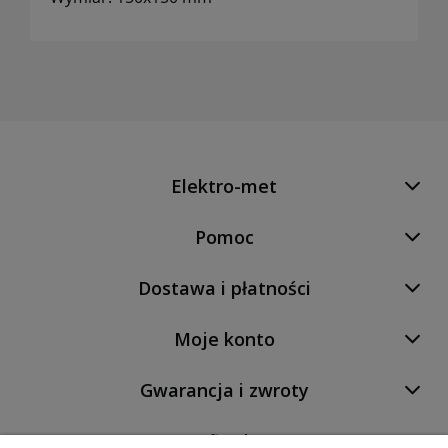
Elektro-met
Pomoc
Dostawa i płatności
Moje konto
Gwarancja i zwroty
O firmie