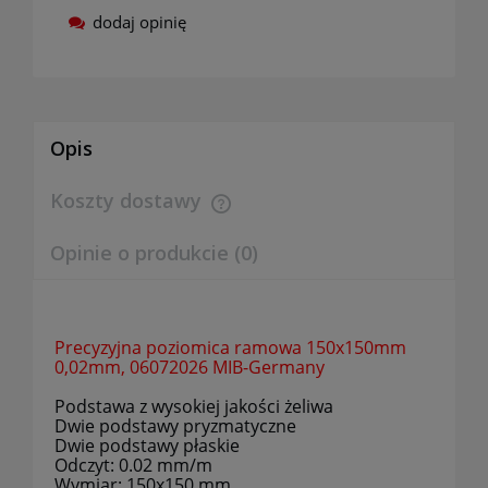
dodaj opinię
Opis
Koszty dostawy
Cena nie zawiera ewentualnych kosztów płatności
Opinie o produkcie (0)
Precyzyjna poziomica ramowa 150x150mm
0,02mm, 06072026 MIB-Germany
Podstawa z wysokiej jakości żeliwa
Dwie podstawy pryzmatyczne
Dwie podstawy płaskie
Odczyt: 0.02 mm/m
Wymiar: 150x150 mm