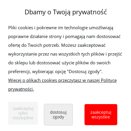
Dbamy o Twoją prywatność
Newsletter
Pliki cookies i pokrewne im technologie umożliwiają
poprawne działanie strony i pomagają nam dostosować
Zapisz się do newslettera, aby być na bieżąco z nowościami i
promocjami
ofertę do Twoich potrzeb. Możesz zaakceptować
wykorzystanie przez nas wszystkich tych plików i przejść
do sklepu lub dostosować użycie plików do swoich
preferencji, wybierając opcję "Dostosuj zgody".
Więcej o plikach cookies przeczytasz w naszej Polityce
prywatności.
Sklep z elektronarzędziami
ELEKTRO-MET
Handlowa 1, 35-103 Rzeszów
zaakceptuj
Tel:
,
+48 17 853 90 49
+48 668 191 214
dostosuj
zaakceptuj
tylko
zgody
wszystkie
niezbędne