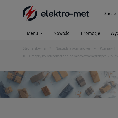
Zarejes
Menu
Nowości
Promocje
Wyp
»
»
Strona główna
Narzędzia pomiarowe
Pomiary lin
»
Precyzyjny mikrometr do pomiarów wenętrznych 225-2