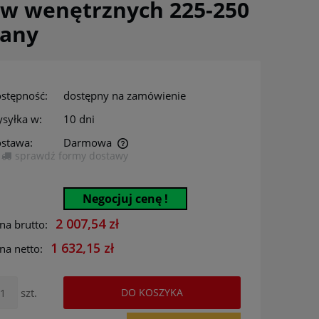
ów wenętrznych 225-250
many
stępność:
dostępny na zamówienie
syłka w:
10 dni
stawa:
Darmowa
sprawdź formy dostawy
era ewentualnych kosztów
Negocjuj cenę !
2 007,54 zł
na brutto:
1 632,15 zł
na netto:
szt.
DO KOSZYKA