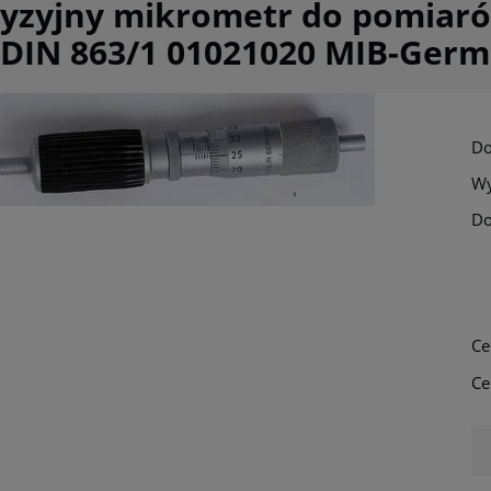
cyzyjny mikrometr do pomiar
DIN 863/1 01021020 MIB-Ger
Do
Wy
Do
Cena nie zawi
płatności
Ce
Ce