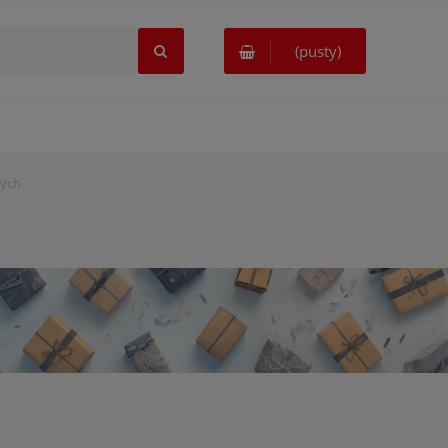
(pusty)
nych