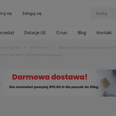
truj się
Zaloguj się
rzedaż
Dotacje UE
O nas
Blog
Kontakt
»
»
iowe i kątowe
Mikrometry
Mikrometry do pomiarów wewnętrz
50 mm DIN 863/1 01021020 MIB-Germany