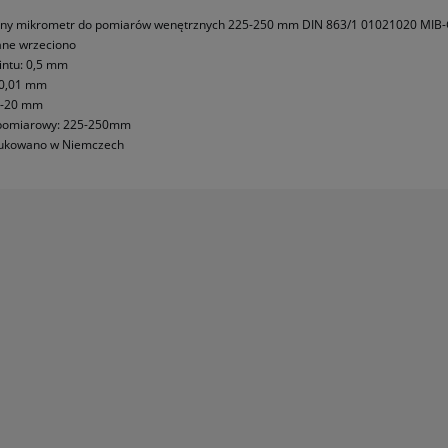
płatności
jny mikrometr do pomiarów wenętrznych 225-250 mm DIN 863/1 01021020 MIB
ne wrzeciono
intu: 0,5 mm
 0,01 mm
i-20 mm
pomiarowy: 225-250mm
ukowano w Niemczech