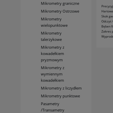
Mikrometry graniczne
Precyzy
Mikrometry Ostrzowe
Hartowa
Skok gw
Mikrometry
Odczyt:
wielopunktowe
Bęben f
Zakres 
Mikrometry
Wyprod
talerzykowe
Mikrometry z
kowadełkiem
pryzmowym
Mikrometry z
wymiennym
kowadełkiem
Mikrometry z liczydłem
Mikrometry punktowe
Pasametry
/Transametry