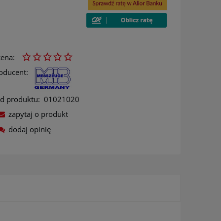
ena:
oducent:
d produktu:
01021020
zapytaj o produkt
dodaj opinię
ów