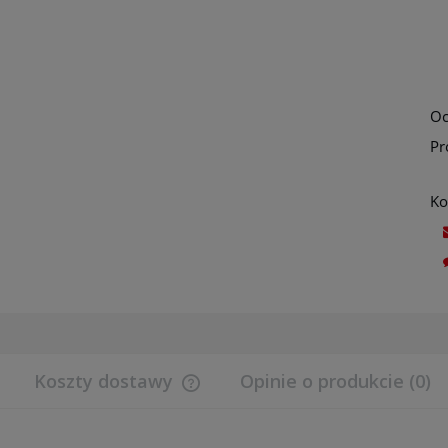
Oc
Pr
Ko
Koszty dostawy
Opinie o produkcie (0)
Cena nie zawiera ewentualnych koszt