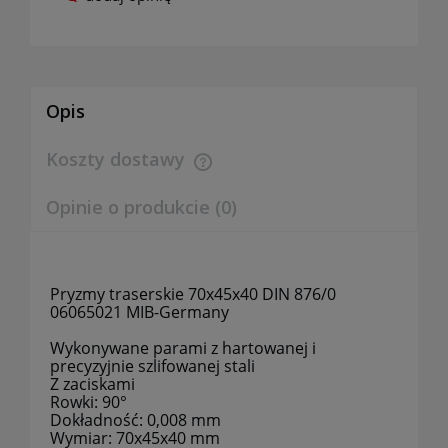
Opis
Koszty dostawy
Cena nie zawiera ewentualnych kosztów płatności
Opinie o produkcie (0)
Pryzmy traserskie 70x45x40 DIN 876/0
06065021 MIB-Germany
Wykonywane parami z hartowanej i
precyzyjnie szlifowanej stali
Z zaciskami
Rowki: 90°
Dokładność: 0,008 mm
Wymiar: 70x45x40 mm