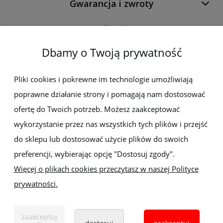
Gwarancja i zwroty
O firmie
Dbamy o Twoją prywatność
Newsletter
Pliki cookies i pokrewne im technologie umożliwiają
poprawne działanie strony i pomagają nam dostosować
Zapisz się do newslettera, aby być na bieżąco z nowościami i
promocjami
ofertę do Twoich potrzeb. Możesz zaakceptować
wykorzystanie przez nas wszystkich tych plików i przejść
do sklepu lub dostosować użycie plików do swoich
preferencji, wybierając opcję "Dostosuj zgody".
Więcej o plikach cookies przeczytasz w naszej Polityce
prywatności.
Sklep z elektronarzędziami
ELEKTRO-MET
Handlowa 1, 35-103 Rzeszów
zaakceptuj
Tel:
,
+48 17 853 90 49
+48 668 191 214