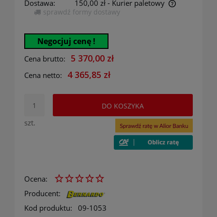
Dostawa:
150,00 zł
- Kurier paletowy
sprawdź formy dostawy
Cena nie zawiera ewentualnych kosztów płatności
Negocjuj cenę !
5 370,00 zł
Cena brutto:
4 365,85 zł
Cena netto:
DO KOSZYKA
szt.
Ocena:
Producent:
Kod produktu:
09-1053