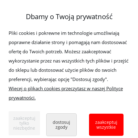
O firmie
Dbamy o Twoją prywatność
Newsletter
Pliki cookies i pokrewne im technologie umożliwiają
poprawne działanie strony i pomagają nam dostosować
Zapisz się do newslettera, aby być na bieżąco z nowościami i
promocjami
ofertę do Twoich potrzeb. Możesz zaakceptować
wykorzystanie przez nas wszystkich tych plików i przejść
do sklepu lub dostosować użycie plików do swoich
preferencji, wybierając opcję "Dostosuj zgody".
Więcej o plikach cookies przeczytasz w naszej Polityce
prywatności.
Sklep z elektronarzędziami
ELEKTRO-MET
Handlowa 1, 35-103 Rzeszów
zaakceptuj
Tel:
,
+48 17 853 90 49
+48 668 191 214
dostosuj
zaakceptuj
tylko
zgody
wszystkie
niezbędne