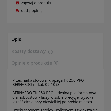
zapytaj o produkt
dodaj opinię
Opis
Koszty dostawy
Cena nie zawiera ewentualnych kosztów płatności
Opinie o produkcie (0)
Przecinarka stołowa, krajzega TK 250 PRO
BERNARDO nr kat: 09-1053
BERNARDO TK 250 PRO - Idealna piła formatowa
dla hobbystów - łączy w sobie precyzję, wysoką
jakość cięcia przy niewielkiej potrzebie miejsca.
Dzięki seryjnemu stołowi rolkowemu zwiększa się