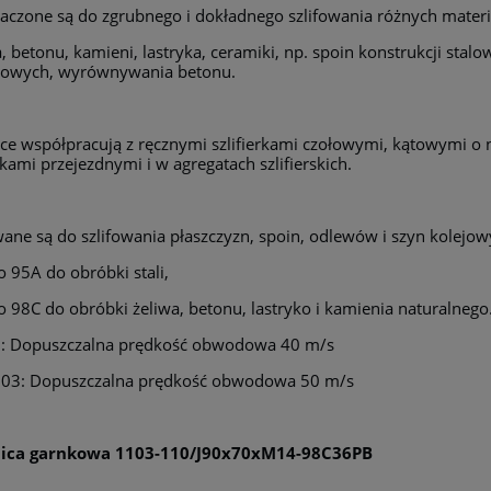
aczone są do zgrubnego i dokładnego szlifowania różnych materiał
płatności
a, betonu, kamieni, lastryka, ceramiki, np. spoin konstrukcji sta
ykowych, wyrównywania betonu.
ice współpracują z ręcznymi szlifierkami czołowymi, kątowymi o
erkami przejezdnymi i w agregatach szlifierskich.
ane są do szlifowania płaszczyzn, spoin, odlewów i szyn kolejow
no 95A do obróbki stali,
no 98C do obróbki żeliwa, betonu, lastryko i kamienia naturalnego
1: Dopuszczalna prędkość obwodowa 40 m/s
103: Dopuszczalna prędkość obwodowa 50 m/s
nica garnkowa
1103-110/J90x70xM14-98C36PB