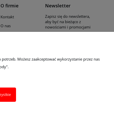
O firmie
Newsletter
Zapisz się do newslettera,
Kontakt
aby być na bieżąco z
O nas
nowościami i promocjami
Opinie klientów
Katalogi i ulotki
Blog
h potrzeb. Możesz zaakceptować wykorzystanie przez nas
ody".
zystkie