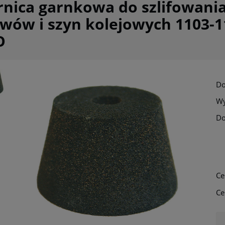
rnica garnkowa do szlifowania
wów i szyn kolejowych 1103-
O
Do
Wy
Do
Ce
Ce