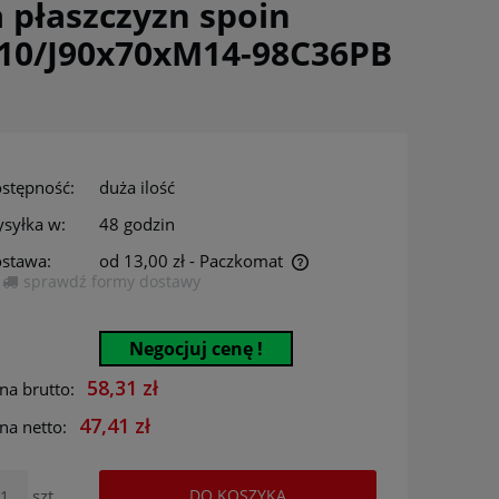
 płaszczyzn spoin
110/J90x70xM14-98C36PB
stępność:
duża ilość
syłka w:
48 godzin
stawa:
od 13,00 zł
- Paczkomat
sprawdź formy dostawy
Cena nie zawiera ewentualnych kosztów
płatności
Negocjuj cenę !
58,31 zł
na brutto:
47,41 zł
na netto:
szt.
DO KOSZYKA