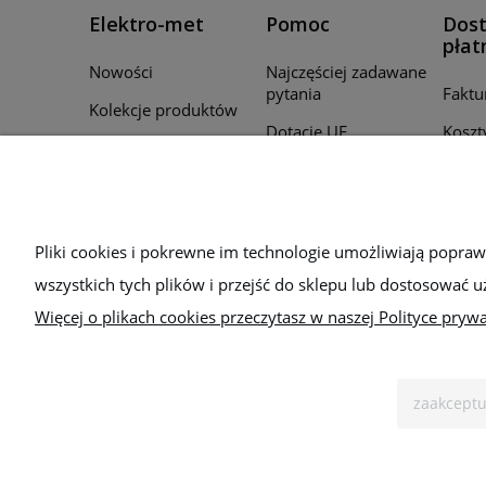
Elektro-met
Pomoc
Dost
płat
Nowości
Najczęściej zadawane
pytania
Faktu
Kolekcje produktów
Dotacje UE
Koszt
Promocje
Regulamin
Czas r
Producenci
zamó
Polityka prywatności
Для України
Sposo
Bezpieczeństwo
Pliki cookies i pokrewne im technologie umożliwiają popra
wszystkich tych plików i przejść do sklepu lub dostosować u
Więcej o plikach cookies przeczytasz w naszej Polityce prywa
zaakceptu