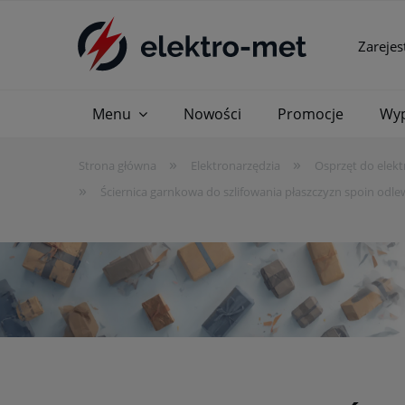
Zarejes
Menu
Nowości
Promocje
Wyp
»
»
Strona główna
Elektronarzędzia
Osprzęt do elekt
»
Ściernica garnkowa do szlifowania płaszczyzn spoin od