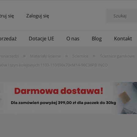
truj się
Zaloguj się
rzedaż
Dotacje UE
O nas
Blog
Kontakt
»
»
»
ronarzędzi
Materiały ścierne
Ściernice
Ściernice garnkowe
lewów i szyn kolejowych 1103-110/J90x70xM14-98C36PB INCO