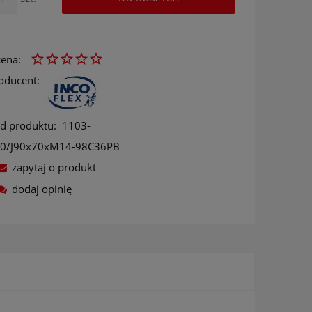
ena:
oducent:
d produktu:
1103-
0/J90x70xM14-98C36PB
zapytaj o produkt
dodaj opinię
ów