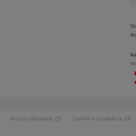
Oc
Pr
Ko
11
Koszty dostawy
Opinie o produkcie (0)
Cena nie zawiera ewentualnych koszt