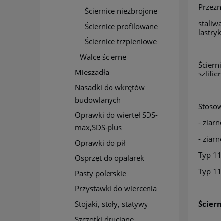
Przezn
Ściernice niezbrojone
staliw
Ściernice profilowane
lastr
Ściernice trzpieniowe
Walce ścierne
Ściern
Mieszadła
szlifi
Nasadki do wkrętów
budowlanych
Stosow
Oprawki do wierteł SDS-
- ziar
max,SDS-plus
- ziar
Oprawki do pił
Typ 1
Osprzęt do opalarek
Typ 1
Pasty polerskie
Przystawki do wiercenia
Ścier
Stojaki, stoły, statywy
Szczotki druciane